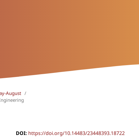
May-August
/
Engineering
DOI:
https://doi.org/10.14483/23448393.18722