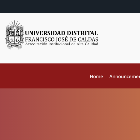
Home
Announceme