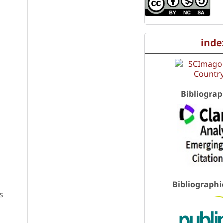
inde
Bibliograp
Bibliographi
s