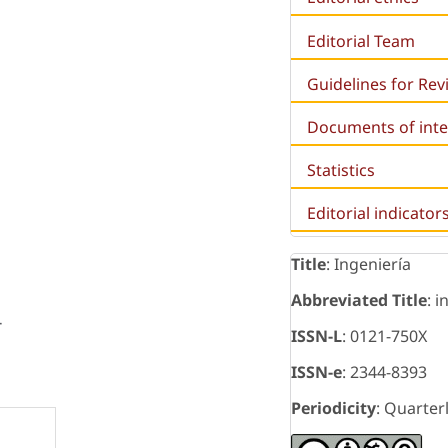
Editorial Team
Guidelines for Re
Documents of inte
Statistics
Editorial indicator
Title
: Ingeniería
Abbreviated Title
: i
-
ISSN-L
: 0121-750X
ISSN-e
: 2344-8393
Periodicity
: Quarter