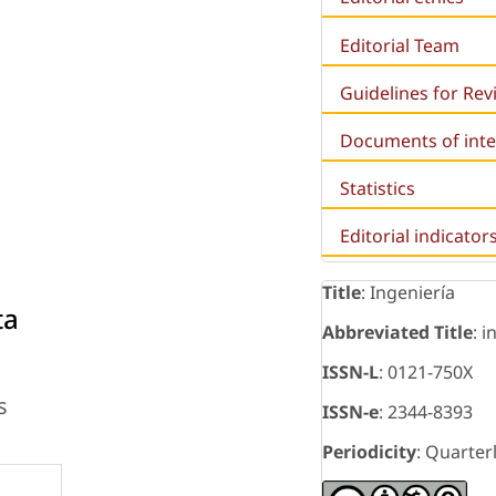
Editorial Team
Guidelines for Re
Documents of inte
Statistics
Editorial indicator
Title
: Ingeniería
ta
Abbreviated Title
: i
ISSN-L
: 0121-750X
s
ISSN-e
: 2344-8393
Periodicity
: Quarter