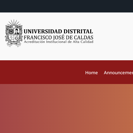
Home
Announceme