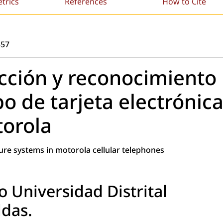
etrics
References
How to Cite
-57
cción y reconocimiento
po de tarjeta electrónic
torola
lure systems in motorola cellular telephones
o Universidad Distrital
ldas.