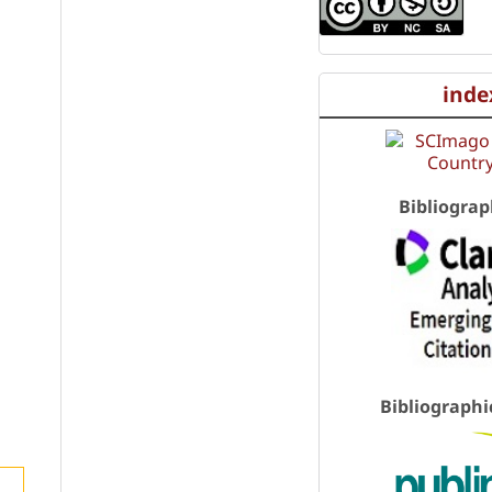
l
inde
Bibliograp
Bibliographi