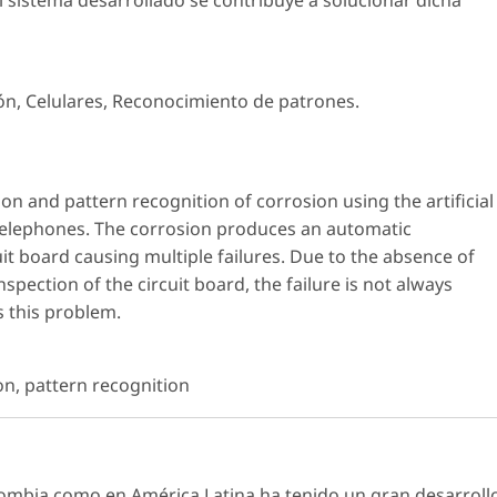
 sistema desarrollado se contribuye a solucionar dicha
ón, Celulares, Reconocimiento de patrones.
on and pattern recognition of corrosion using the artificial
 telephones. The corrosion produces an automatic
uit board causing multiple failures. Due to the absence of
nspection of the circuit board, the failure is not always
s this problem.
on, pattern recognition
Colombia como en América Latina ha tenido un gran desarroll