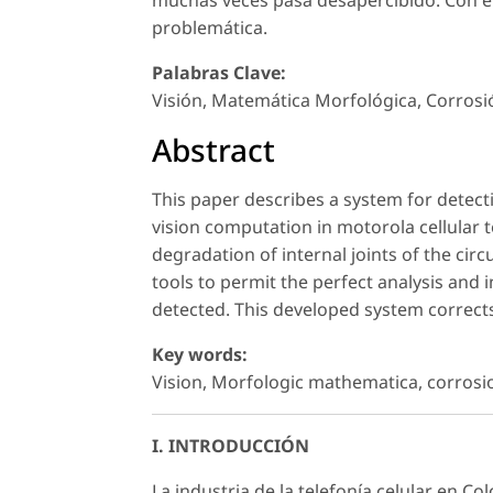
muchas veces pasa desapercibido. Con el
problemática.
Palabras Clave:
Visión, Matemática Morfológica, Corrosi
Abstract
This paper describes a system for detecti
vision computation in motorola cellular
degradation of internal joints of the circ
tools to permit the perfect analysis and i
detected. This developed system correct
Key words:
Vision, Morfologic mathematica, corrosi
I. INTRODUCCIÓN
La industria de la telefonía celular en 