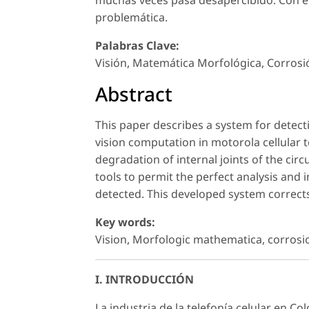
muchas veces pasa desapercibido. Con el
problemática.
Palabras Clave:
Visión, Matemática Morfológica, Corrosi
Abstract
This paper describes a system for detecti
vision computation in motorola cellular
degradation of internal joints of the circ
tools to permit the perfect analysis and i
detected. This developed system correct
Key words:
Vision, Morfologic mathematica, corrosi
I. INTRODUCCIÓN
La industria de la telefonía celular en 