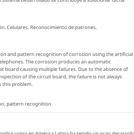
 sistema desarrollado se contribuye a solucionar dicha
ón, Celulares, Reconocimiento de patrones.
on and pattern recognition of corrosion using the artificial
 telephones. The corrosion produces an automatic
uit board causing multiple failures. Due to the absence of
nspection of the circuit board, the failure is not always
s this problem.
on, pattern recognition
Colombia como en América Latina ha tenido un gran desarroll