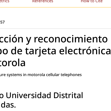
etrics
References
How to Cite
-57
cción y reconocimiento
po de tarjeta electrónic
torola
lure systems in motorola cellular telephones
o Universidad Distrital
ldas.