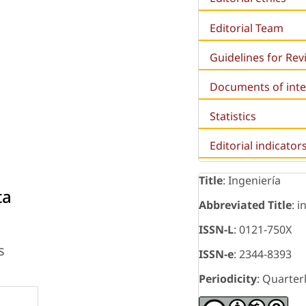
Editorial Team
Guidelines for Re
Documents of inte
Statistics
Editorial indicator
Title
: Ingeniería
ta
Abbreviated Title
: i
ISSN-L
: 0121-750X
s
ISSN-e
: 2344-8393
Periodicity
: Quarter