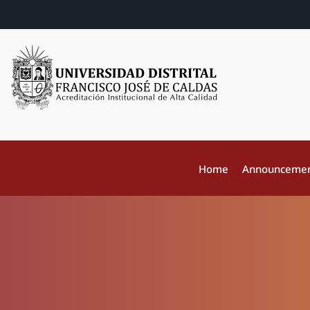
Home
Announceme