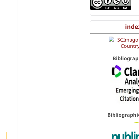
l
inde
Bibliograp
Bibliographi