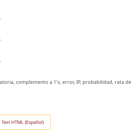
s
s
s
toria, complemento a 1's, error, IP, probabilidad, rata de
l Text HTML (Español)