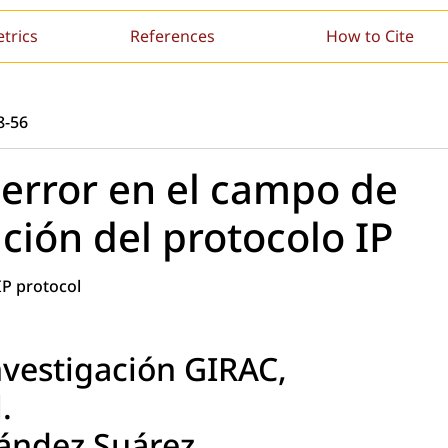
etrics
References
How to Cite
8-56
 error en el campo de
ción del protocolo IP
IP protocol
nvestigación GIRAC,
.
ández Suárez