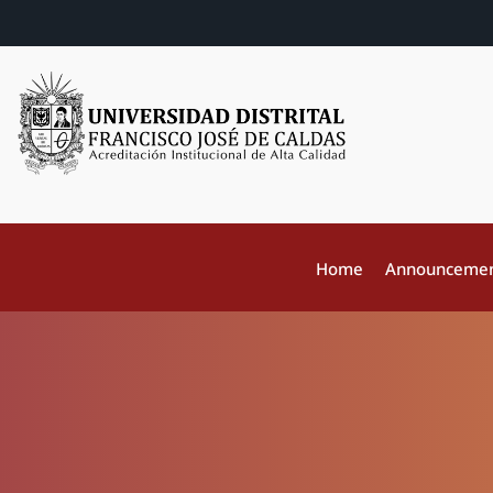
Home
Announceme