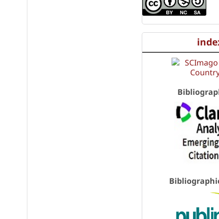
inde
Bibliograp
Bibliographi