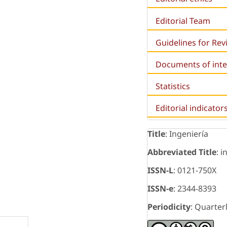
Editorial Team
Guidelines for Re
Documents of inte
Statistics
Editorial indicator
Title
: Ingeniería
Abbreviated Title
: i
ISSN-L
: 0121-750X
ISSN-e
: 2344-8393
Periodicity
: Quarter