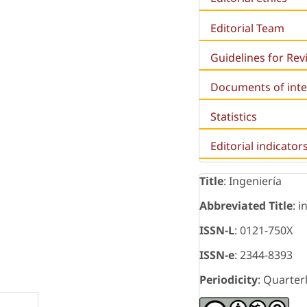
Editorial Team
Guidelines for Re
Documents of inte
Statistics
Editorial indicator
Title
: Ingeniería
Abbreviated Title
: i
ISSN-L
: 0121-750X
ISSN-e
: 2344-8393
Periodicity
: Quarter