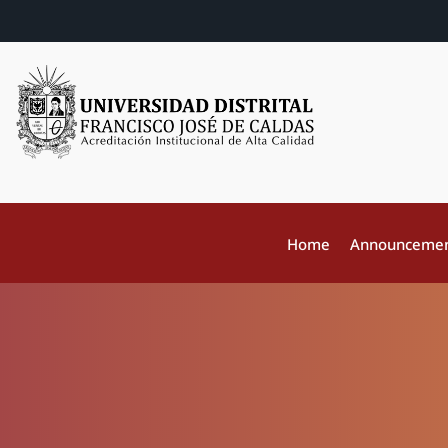
Home
Announceme