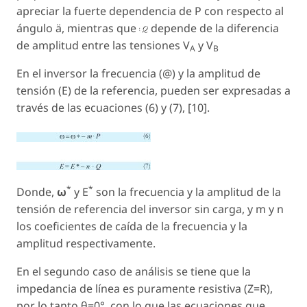
apreciar la fuerte dependencia de P con respecto al
ángulo ä, mientras que
depende de la diferencia
de amplitud entre las tensiones
V
y
V
A
B
En el inversor la frecuencia (@) y la amplitud de
tensión (E) de la referencia, pueden ser expresadas a
través de las ecuaciones (6) y (7), [10].
*
*
Donde,
ω
y E
son la frecuencia y la amplitud de la
tensión de referencia del inversor sin carga, y
m
y
n
los coeficientes de caída de la frecuencia y la
amplitud respectivamente.
En el segundo caso de análisis se tiene que la
impedancia de línea es puramente resistiva (Z=R),
por lo tanto θ=
0
°, con lo que las ecuaciones que