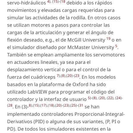
4
), (
15
)-(
18
servo-hidráulicos
debido a los rápidos
movimientos y elevadas cargas requeridas para
simular las actividades de la rodilla. En otros casos
se utilizan motores a pasos para controlar las
cargas de la articulación y generar el ángulo de
19
flexión deseado, e.g., el de McGill University
o en
5
el simulador diseñado por McMaster University
.
También se emplean ampliamente los servomotores
en actuadores lineales, ya sea para el
desplazamiento vertical o para el control de la
7
),(
8
),(
20
)-(
23
fuerza del cuádriceps
. En los modelos
basados en la plataforma de Oxford ha sido
utilizado LabVIEW para programar el código del
5
)-(
8
), (
20
), (
22
), (
24
)-
controlador y la interfaz de usuario
(
28
8
),(
15
),(
17
),(
18
),(
20
)-(
23
),(
25
)-(
31
. En (3)-
se han
implementado controladores Proporcional-Integral-
Derivativos (PID) o alguna de sus variantes, (P, PI o
PD). De todos los simuladores existentes en la