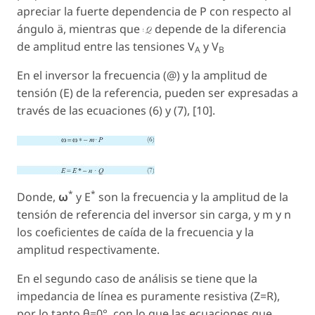
apreciar la fuerte dependencia de P con respecto al
ángulo ä, mientras que
depende de la diferencia
de amplitud entre las tensiones
V
y
V
A
B
En el inversor la frecuencia (@) y la amplitud de
tensión (E) de la referencia, pueden ser expresadas a
través de las ecuaciones (6) y (7), [10].
*
*
Donde,
ω
y E
son la frecuencia y la amplitud de la
tensión de referencia del inversor sin carga, y
m
y
n
los coeficientes de caída de la frecuencia y la
amplitud respectivamente.
En el segundo caso de análisis se tiene que la
impedancia de línea es puramente resistiva (Z=R),
por lo tanto θ=
0
°, con lo que las ecuaciones que