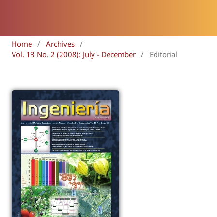
Home
/
Archives
/
Vol. 13 No. 2 (2008): July - December
/
Editorial