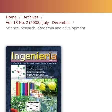
Home
/
Archives
/
Vol. 13 No. 2 (2008): July - December
/
Science, research, academia and development