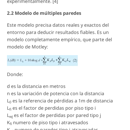
experimentalmente. [4]
2.2 Modelo de múltiples paredes
Este modelo precisa datos reales y exactos del
entorno para deducir resultados fiables. Es un
modelo completamente empírico, que parte del
modelo de Motley:
Donde:
d
es la distancia en metros
n
es la variación de potencia con la distancia
L
es la referencia de pérdidas a 1m de distancia
0
L
es el factor de perdidas por piso tipo i
fi
L
es el factor de perdidas por pared tipo j
wj
K
numero de piso tipo i atravesados
fi
K
numero de paredes tipo j atravesadas.