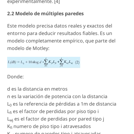
experimentalmente. [4]
2.2 Modelo de múltiples paredes
Este modelo precisa datos reales y exactos del
entorno para deducir resultados fiables. Es un
modelo completamente empírico, que parte del
modelo de Motley:
Donde:
d
es la distancia en metros
n
es la variación de potencia con la distancia
L
es la referencia de pérdidas a 1m de distancia
0
L
es el factor de perdidas por piso tipo i
fi
L
es el factor de perdidas por pared tipo j
wj
K
numero de piso tipo i atravesados
fi
K
numero de paredes tipo j atravesadas.