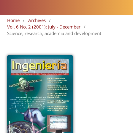
Home
/
Archives
/
Vol. 6 No. 2 (2001): July - December
/
Science, research, academia and development