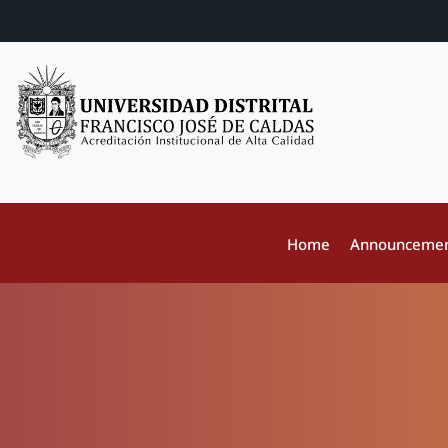
Home
Announceme