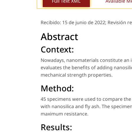
Full Text XML
Available M
Recibido:
15 de junio de 2022;
Revisión r
Abstract
Context:
Nowadays, nanomaterials constitute an in
evaluates the benefits of adding nanosili
mechanical strength properties.
Method:
45 specimens were used to compare the 
with nanosilica and fly ash. The specimen
maximum resistance.
Results: