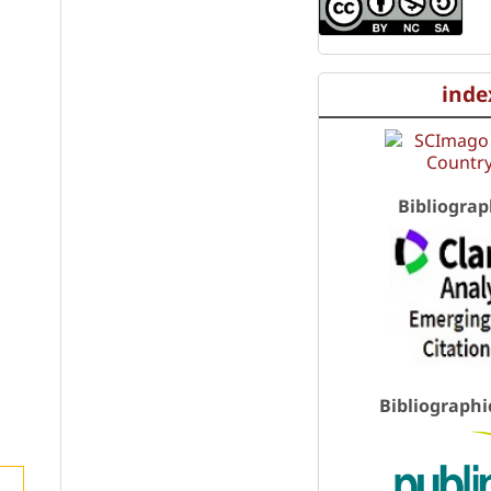
inde
Bibliograp
Bibliographi