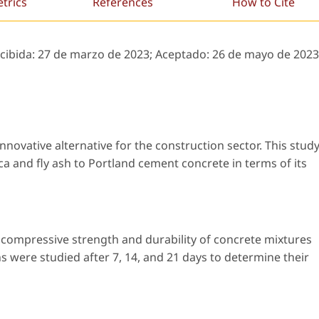
etrics
References
How to Cite
ecibida:
27 de marzo de 2023;
Aceptado:
26 de mayo de 2023
novative alternative for the construction sector. This stud
ca and fly ash to Portland cement concrete in terms of its
compressive strength and durability of concrete mixtures
s were studied after 7, 14, and 21 days to determine their