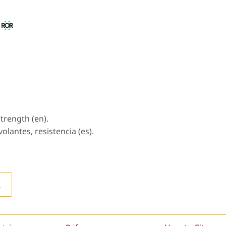
o
strength (en).
olantes, resistencia (es).
L