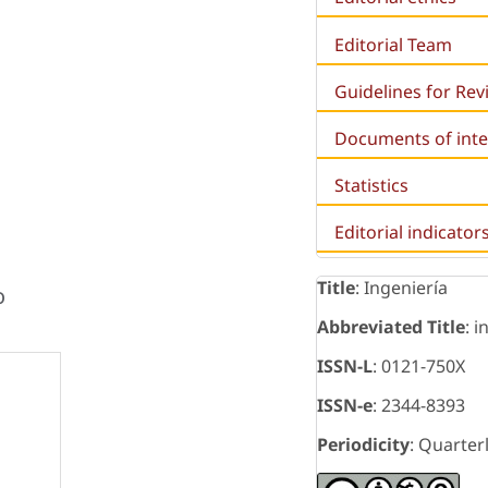
Editorial Team
Guidelines for Re
Documents of inte
Statistics
Editorial indicator
Title
: Ingeniería
o
Abbreviated Title
: i
ISSN-L
: 0121-750X
ISSN-e
: 2344-8393
Periodicity
: Quarter