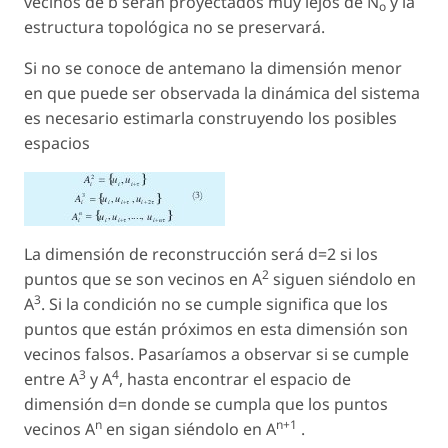
vecinos de
b
serán proyectados muy lejos de
N
y la
o
estructura topológica no se preservará.
Si no se conoce de antemano la dimensión menor
en que puede ser observada la dinámica del sistema
es necesario estimarla construyendo los posibles
espacios
La dimensión de reconstrucción será
d
=
2
si los
2
puntos que se son vecinos en
A
siguen siéndolo en
3
A
. Si la condición no se cumple significa que los
puntos que están próximos en esta dimensión son
vecinos
falsos
. Pasaríamos a observar si se cumple
3
4
entre
A
y
A
, hasta encontrar el espacio de
dimensión
d
=
n
donde se cumpla que los puntos
n
n+1
vecinos
A
en sigan siéndolo en
A
.