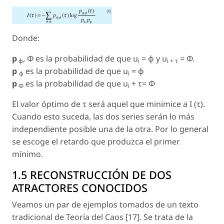
Donde:
p
, Φ
es la probabilidad de que u
= φ y u
= Φ.
φ
i
i + τ
p
es la probabilidad de que
u
= φ
φ
i
p
es la probabilidad de que
u
+ τ= Φ
Φ
i
El valor óptimo de τ será aquel que minimice a
I
(τ).
Cuando esto suceda, las dos series serán lo más
independiente posible una de la otra. Por lo general
se escoge el retardo que produzca el primer
mínimo.
1.5 RECONSTRUCCIÓN DE DOS
ATRACTORES CONOCIDOS
Veamos un par de ejemplos tomados de un texto
tradicional de Teoría del Caos [17]. Se trata de la