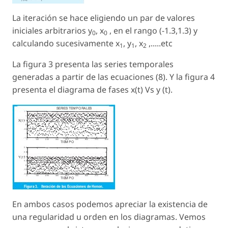
La iteración se hace eligiendo un par de valores
iniciales arbitrarios y
, x
, en el rango (-1.3,1.3) y
0
0
calculando sucesivamente x
, y
, x
,.....
etc
1
1
2
La figura 3 presenta las series temporales
generadas a partir de las ecuaciones (8). Y la figura 4
presenta el diagrama de fases
x
(
t
)
V
s
y (
t
).
En ambos casos podemos apreciar la existencia de
una regularidad u orden en los diagramas. Vemos