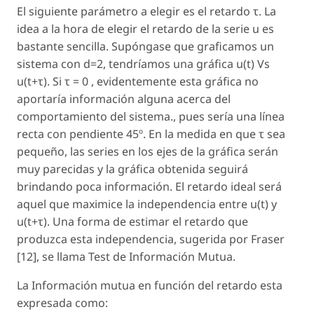
El siguiente parámetro a elegir es el retardo τ. La
idea a la hora de elegir el retardo de la serie
u
es
bastante sencilla. Supóngase que graficamos un
sistema con
d
=
2
, tendríamos una gráfica
u
(
t
) Vs
u
(
t
+τ). Si τ = 0 , evidentemente esta gráfica no
aportaría información alguna acerca del
comportamiento del sistema., pues sería una línea
recta con pendiente 45º. En la medida en que τ sea
pequeño, las series en los ejes de la gráfica serán
muy parecidas y la gráfica obtenida seguirá
brindando poca información. El retardo ideal será
aquel que maximice la independencia entre
u
(
t
) y
u
(
t
+τ). Una forma de estimar el retardo que
produzca esta independencia, sugerida por Fraser
[12], se llama Test de Información Mutua.
La Información mutua en función del retardo esta
expresada como: