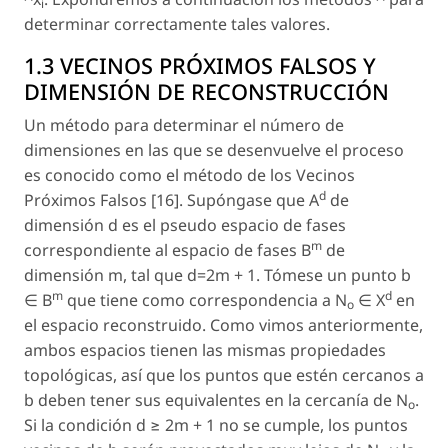
i
determinar correctamente tales valores.
1.3 VECINOS PRÓXIMOS FALSOS Y
DIMENSIÓN DE RECONSTRUCCIÓN
Un método para determinar el número de
dimensiones en las que se desenvuelve el proceso
es conocido como el método de los
Vecinos
d
Próximos Falsos
[16]. Supóngase que A
de
dimensión
d
es el pseudo espacio de fases
m
correspondiente al espacio de fases
B
de
dimensión
m
, tal que
d
=2
m
+ 1. Tómese un punto
b
m
d
∈
B
que tiene como correspondencia a
N
∈
X
en
o
el espacio reconstruido. Como vimos anteriormente,
ambos espacios tienen las mismas propiedades
topológicas, así que los puntos que estén cercanos a
b
deben tener sus equivalentes en la cercanía de
N
.
o
Si la condición
d
≥ 2
m
+ 1 no se cumple, los puntos