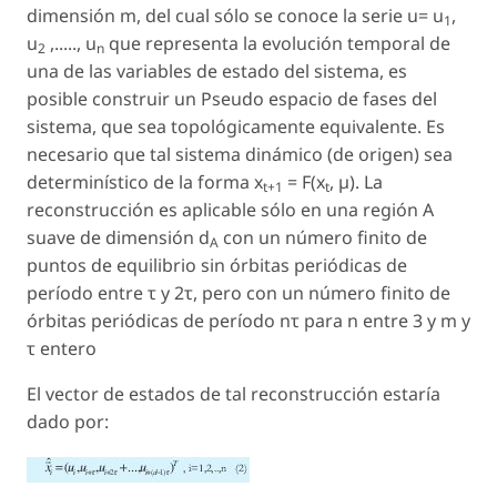
dimensión
m
, del cual sólo se conoce la serie
u
=
u
,
1
u
,.....,
u
que representa la evolución temporal de
2
n
una de las variables de estado del sistema, es
posible construir un Pseudo espacio de fases del
sistema, que sea topológicamente equivalente. Es
necesario que tal sistema dinámico (de origen) sea
determinístico de la forma x
= F(x
, µ). La
t+1
t
reconstrucción es aplicable sólo en una región
A
suave de dimensión
d
con un número finito de
A
puntos de equilibrio sin órbitas periódicas de
período entre τ y 2τ, pero con un número finito de
órbitas periódicas de período
n
τ para
n
entre 3 y m y
τ entero
El vector de estados de tal reconstrucción estaría
dado por: