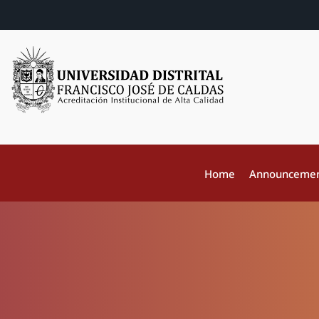
Home
Announceme