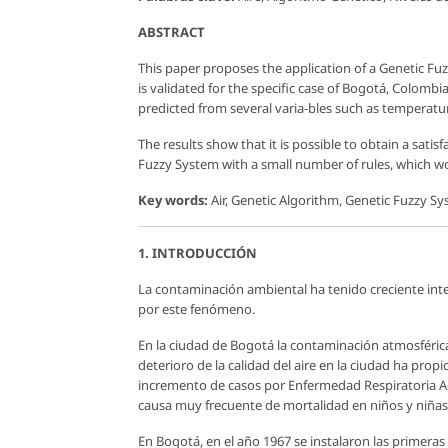
ABSTRACT
This paper proposes the application of a Genetic Fuz
is validated for the specific case of Bogotá, Colombia
predicted from several varia-bles such as temperatur
The results show that it is possible to obtain a sati
Fuzzy System with a small number of rules, which w
Key words:
Air, Genetic Algorithm, Genetic Fuzzy Sys
1. INTRODUCCIÓN
La contaminación ambiental ha tenido creciente inte
por este fenómeno.
En la ciudad de Bogotá la contaminación atmosférica
deterioro de la calidad del aire en la ciudad ha prop
incremento de casos por Enfermedad Respiratoria Ag
causa muy frecuente de mortalidad en niños y niñas 
En Bogotá, en el año 1967 se instalaron las primeras 