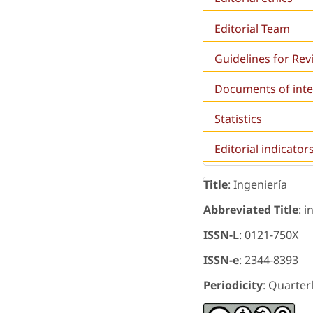
Editorial Team
Guidelines for Re
Documents of inte
Statistics
Editorial indicator
Title
: Ingeniería
Abbreviated Title
: i
ISSN-L
: 0121-750X
ISSN-e
: 2344-8393
Periodicity
: Quarter