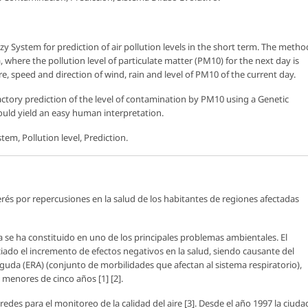
zy System for prediction of air pollution levels in the short term. The metho
, where the pollution level of particulate matter (PM10) for the next day is
e, speed and direction of wind, rain and level of PM10 of the current day.
sfactory prediction of the level of contamination by PM10 using a Genetic
ould yield an easy human interpretation.
tem, Pollution level, Prediction.
rés por repercusiones en la salud de los habitantes de regiones afectadas
 se ha constituido en uno de los principales problemas ambientales. El
iciado el incremento de efectos negativos en la salud, siendo causante del
uda (ERA) (conjunto de morbilidades que afectan al sistema respiratorio),
menores de cinco años [1] [2].
redes para el monitoreo de la calidad del aire [3]. Desde el año 1997 la ciuda