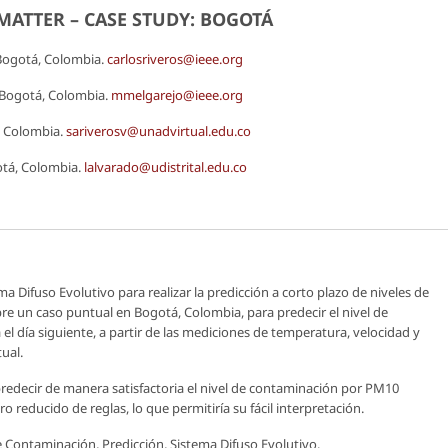
MATTER – CASE STUDY: BOGOTÁ
. Bogotá, Colombia.
carlosriveros@ieee.org
. Bogotá, Colombia.
mmelgarejo@ieee.org
á, Colombia.
sariverosv@unadvirtual.edu.co
gotá, Colombia.
lalvarado@udistrital.edu.co
ma Difuso Evolutivo para realizar la predicción a corto plazo de niveles de
bre un caso puntual en Bogotá, Colombia, para predecir el nivel de
l día siguiente, a partir de las mediciones de temperatura, velocidad y
tual.
redecir de manera satisfactoria el nivel de contaminación por PM10
 reducido de reglas, lo que permitiría su fácil interpretación.
e Contaminación, Predicción, Sistema Difuso Evolutivo.