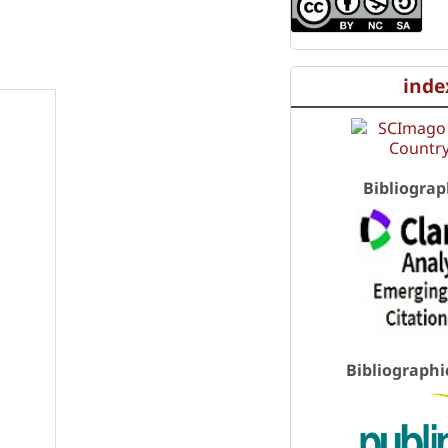
inde
Bibliograp
Bibliographi