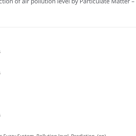
ion of air pollution level by Particulate Matter –
s
s
s