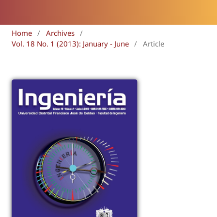
Home
/
Archives
/
Vol. 18 No. 1 (2013): January - June
/
Article