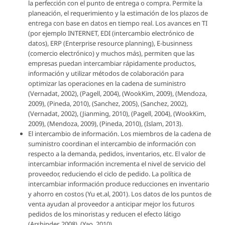
la perfección con el punto de entrega o compra. Permite la
planeación, el requerimiento y la estimación de los plazos de
entrega con base en datos en tiempo real. Los avances en TI
(por ejemplo INTERNET, EDI (intercambio electrónico de
datos), ERP (Enterprise resource planning), E-businness
(comercio electrónico) y muchos más), permiten que las
empresas puedan intercambiar rápidamente productos,
información y utilizar métodos de colaboración para
optimizar las operaciones en la cadena de suministro
(Vernadat, 2002), (Pagell, 2004), (WookKim, 2009), (Mendoza,
2009), (Pineda, 2010), (Sanchez, 2005), (Sanchez, 2002),
(Vernadat, 2002), (Jianming, 2010), (Pagell, 2004), (WookKim,
2009), (Mendoza, 2009), (Pineda, 2010), (Islam, 2013).
El intercambio de información. Los miembros de la cadena de
suministro coordinan el intercambio de información con
respecto a la demanda, pedidos, inventarios, etc. El valor de
intercambiar información incrementa el nivel de servicio del
proveedor, reduciendo el ciclo de pedido. La política de
intercambiar información produce reducciones en inventario
y ahorro en costos (Yu et.al, 2001). Los datos de los puntos de
venta ayudan al proveedor a anticipar mejor los futuros
pedidos de los minoristas y reducen el efecto látigo
(Arshinder, 2008), (Yao, 2010).