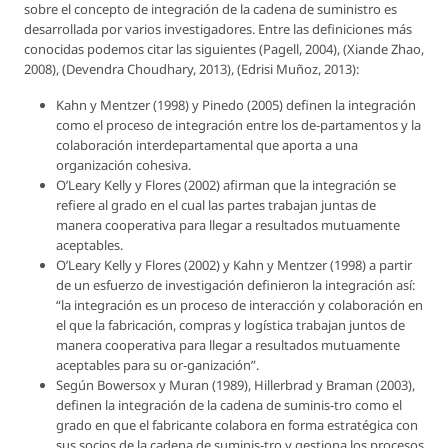
sobre el concepto de integración de la cadena de suministro es
desarrollada por varios investigadores. Entre las definiciones más
conocidas podemos citar las siguientes (Pagell, 2004), (Xiande Zhao,
2008), (Devendra Choudhary, 2013), (Edrisi Muñoz, 2013):
Kahn y Mentzer (1998) y Pinedo (2005) definen la integración
como el proceso de integración entre los de-partamentos y la
colaboración interdepartamental que aporta a una
organización cohesiva.
O’Leary Kelly y Flores (2002) afirman que la integración se
refiere al grado en el cual las partes trabajan juntas de
manera cooperativa para llegar a resultados mutuamente
aceptables.
O’Leary Kelly y Flores (2002) y Kahn y Mentzer (1998) a partir
de un esfuerzo de investigación definieron la integración así:
“la integración es un proceso de interacción y colaboración en
el que la fabricación, compras y logística trabajan juntos de
manera cooperativa para llegar a resultados mutuamente
aceptables para su or-ganización”.
Según Bowersox y Muran (1989), Hillerbrad y Braman (2003),
definen la integración de la cadena de suminis-tro como el
grado en que el fabricante colabora en forma estratégica con
sus socios de la cadena de suminis-tro y gestiona los procesos