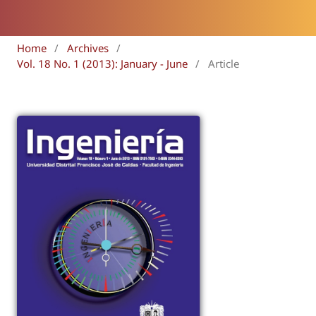
Home
/
Archives
/
Vol. 18 No. 1 (2013): January - June
/
Article