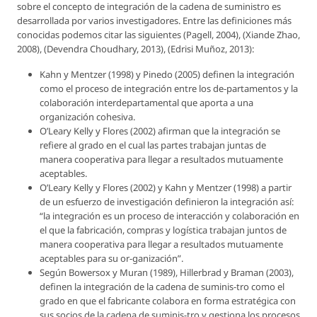
sobre el concepto de integración de la cadena de suministro es
desarrollada por varios investigadores. Entre las definiciones más
conocidas podemos citar las siguientes (Pagell, 2004), (Xiande Zhao,
2008), (Devendra Choudhary, 2013), (Edrisi Muñoz, 2013):
Kahn y Mentzer (1998) y Pinedo (2005) definen la integración
como el proceso de integración entre los de-partamentos y la
colaboración interdepartamental que aporta a una
organización cohesiva.
O’Leary Kelly y Flores (2002) afirman que la integración se
refiere al grado en el cual las partes trabajan juntas de
manera cooperativa para llegar a resultados mutuamente
aceptables.
O’Leary Kelly y Flores (2002) y Kahn y Mentzer (1998) a partir
de un esfuerzo de investigación definieron la integración así:
“la integración es un proceso de interacción y colaboración en
el que la fabricación, compras y logística trabajan juntos de
manera cooperativa para llegar a resultados mutuamente
aceptables para su or-ganización”.
Según Bowersox y Muran (1989), Hillerbrad y Braman (2003),
definen la integración de la cadena de suminis-tro como el
grado en que el fabricante colabora en forma estratégica con
sus socios de la cadena de suminis-tro y gestiona los procesos