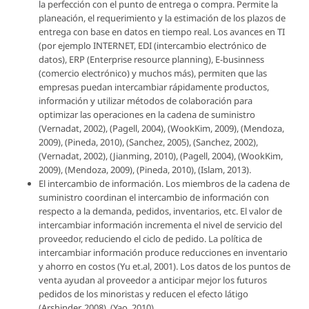
la perfección con el punto de entrega o compra. Permite la
planeación, el requerimiento y la estimación de los plazos de
entrega con base en datos en tiempo real. Los avances en TI
(por ejemplo INTERNET, EDI (intercambio electrónico de
datos), ERP (Enterprise resource planning), E-businness
(comercio electrónico) y muchos más), permiten que las
empresas puedan intercambiar rápidamente productos,
información y utilizar métodos de colaboración para
optimizar las operaciones en la cadena de suministro
(Vernadat, 2002), (Pagell, 2004), (WookKim, 2009), (Mendoza,
2009), (Pineda, 2010), (Sanchez, 2005), (Sanchez, 2002),
(Vernadat, 2002), (Jianming, 2010), (Pagell, 2004), (WookKim,
2009), (Mendoza, 2009), (Pineda, 2010), (Islam, 2013).
El intercambio de información. Los miembros de la cadena de
suministro coordinan el intercambio de información con
respecto a la demanda, pedidos, inventarios, etc. El valor de
intercambiar información incrementa el nivel de servicio del
proveedor, reduciendo el ciclo de pedido. La política de
intercambiar información produce reducciones en inventario
y ahorro en costos (Yu et.al, 2001). Los datos de los puntos de
venta ayudan al proveedor a anticipar mejor los futuros
pedidos de los minoristas y reducen el efecto látigo
(Arshinder, 2008), (Yao, 2010).