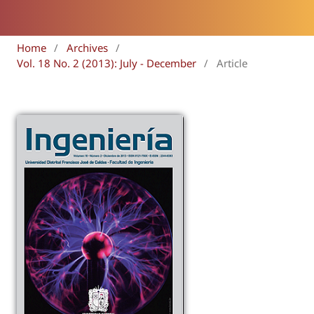
Home
/
Archives
/
Vol. 18 No. 2 (2013): July - December
/
Article