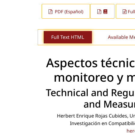
PDF (Español)
Ful
Full Text HTML
Available M
Aspectos técnic
monitoreo y 
Technical and Regu
and Measu
Herbert Enrique Rojas Cubides, Un
Investigación en Compatibil
her