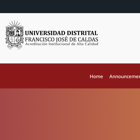
Home
Announceme