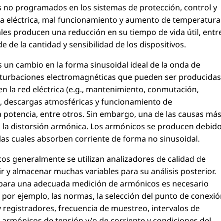
 no programados en los sistemas de protección, control y
ia eléctrica, mal funcionamiento y aumento de temperatura
ales producen una reducción en su tiempo de vida útil, entr
e de la cantidad y sensibilidad de los dispositivos.
 un cambio en la forma sinusoidal ideal de la onda de
erturbaciones electromagnéticas que pueden ser producidas
 la red eléctrica (e.g., mantenimiento, conmutación,
, descargas atmosféricas y funcionamiento de
 potencia, entre otros. Sin embargo, una de las causas má
 la distorsión armónica. Los armónicos se producen debid
 las cuales absorben corriente de forma no sinusoidal.
os generalmente se utilizan analizadores de calidad de
 y almacenar muchas variables para su análisis posterior.
para una adecuada medición de armónicos es necesario
por ejemplo, las normas, la selección del punto de conexi
 registradores, frecuencia de muestreo, intervalos de
 armónicos de tensión y/o de corriente y condiciones del