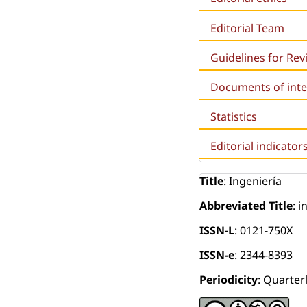
Editorial Team
Guidelines for Re
Documents of inte
Statistics
Editorial indicator
Title
: Ingeniería
Abbreviated Title
: i
ISSN-L
: 0121-750X
ISSN-e
: 2344-8393
Periodicity
: Quarter