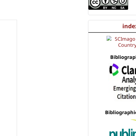
inde
Bibliograp
Bibliographi