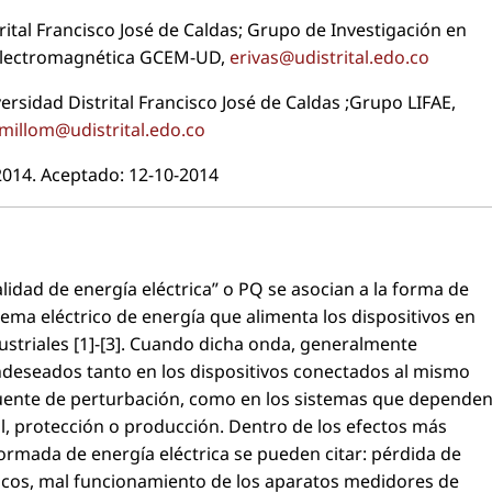
trital Francisco José de Caldas; Grupo de Investigación en
 Electromagnética GCEM-UD,
erivas@udistrital.edo.co
ersidad Distrital Francisco José de Caldas ;Grupo LIFAE,
millom@udistrital.edo.co
2014. Aceptado: 12-10-2014
alidad de energía eléctrica” o PQ se asocian a la forma de
stema eléctrico de energía que alimenta los dispositivos en
dustriales [1]-[3]. Cuando dicha onda, generalmente
indeseados tanto en los dispositivos conectados al mismo
uente de perturbación, como en los sistemas que depende
ol, protección o producción. Dentro de los efectos más
rmada de energía eléctrica se pueden citar: pérdida de
ticos, mal funcionamiento de los aparatos medidores de