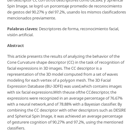
Spin Image, se logró un porcentaje promedio de reconocimiento
de gestos del 90.27% y del 97.2%, usando los mismos clasificadores
mencionados previamente.
Palabras claves:
Descriptores de forma, reconocimiento facial,
visión artificial.
Abstract
This article presents the results of analyzing the behavior of the
Cone Curvature
shape descriptor (CC) in the task of recognition of
facial expressions in 3D images. The CC descriptor is a
representation of the 3D model computed from a set of waves
modeling for each vertex of a polygon mesh. The 3D Facial
Expression Database (BU-3DFE) was used,which contains images
with six facial expressions.With theuse ofthe CCdescriptor, the
expressions were recognized in an average percentage of 76.67%
with a neural network,and of 78.88% with a Bayesian classifier. By
combining the CC descriptor with other descriptors such as DESIRE
and Spherical Spin Image, it was achieved an average percentage
of gesturere cognition of 90.27% and 97.2%, using the mentioned
classifiers.