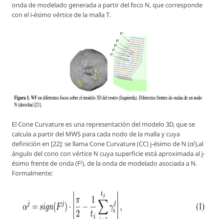
onda de modelado generada a partir del foco
N
, que corresponde
con el
i-ésimo
vértice de la malla
T
.
El
Cone Curvature
es una representación del modelo 3D, que se
calcula a partir del MWS para cada nodo de la malla y cuya
j
definición en [22]: se llama
Cone Curvature
(CC)
j-ésimo
de
N (α
)
,al
ángulo del cono con vértice
N
cuya superficie está aproximada al
j-
j
ésimo
frente de onda
(F
)
, de la onda de modelado asociada a
N
.
Formalmente: