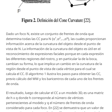
Dado un foco
N
, existe un conjunto de frentes de onda que
1
2
q
determina todas las CC para
N {α
,α
,...,α
}
, las cuales proporcionan
información acerca de la curvatura del objeto desde el punto de
vista de
N
. La información de la curvatura del objeto es útil en el
reconocimiento de expresiones faciales porque en cada expresión
las diferentes regiones del rostro, y en particular la de la boca,
cambian su forma, lo que implica un cambio en la curvatura de la
región desde el punto de vista de cada vértice para el cual se
calcula el CC. El algoritmo 1 ilustra los pasos para obtener las CC,
previo cálculo del WM y los baricentros de cada uno de los frentes
de onda.
El resultado, luego de calcular el CC a un modelo 3D, es una matriz
de
h x q
donde
h
corresponde al número de vértices
pertenecientes al modelo y
q
el número de frentes de onda
considerado para cada foco. En [22] se demuestra que un valor de