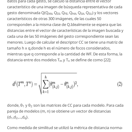
datos para cada gesto, se calculó la distancia entre el vector
característico de una imagen de búsqueda representativa de cada
gesto denominada
Q(Q
, Q
, Q
, Q
, Q
, Q
)
y los vectores
AN
DI
FE
HA
SA
SU
característicos de otras 300 imágenes, de las cuales 50
corresponden a la misma clase de
Q
.Idealmente se espera que las
distancias entre el vector de características de la imagen buscada y
cada una de las 50 imágenes del gesto correspondiente sean las
menores. Luego de calcular el descriptor CC se tiene una matriz de
tamaño
h x q
,donde
h
es el número de focos considerados,
mientras que
q
corresponde a la cantidad de WF. De esta forma, la
distancia entre dos modelos
T
y
T
se define de como [22]:
m
n
donde, θ
y θ
son las matrices de CC para cada modelo. Para cada
1
2
pareja de modelos
(m, n)
se obtiene un vector de distancias
{d
,d
,...,d
}
.
1
2
q
Como medida de similitud se utilizó la métrica de distancia norma-