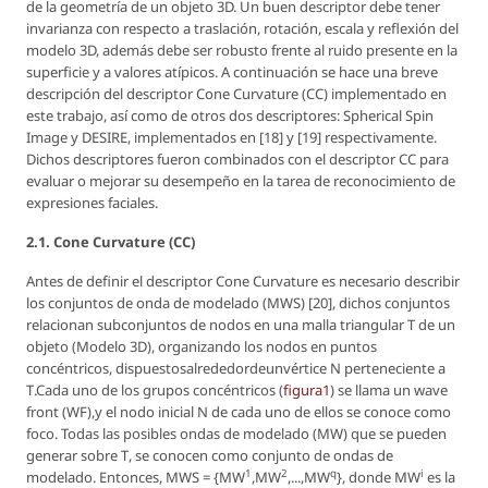
de la geometría de un objeto 3D. Un buen descriptor debe tener
invarianza con respecto a traslación, rotación, escala y reflexión del
modelo 3D, además debe ser robusto frente al ruido presente en la
superficie y a valores atípicos. A continuación se hace una breve
descripción del descriptor
Cone Curvature
(CC) implementado en
este trabajo, así como de otros dos descriptores: Spherical Spin
Image y DESIRE, implementados en [18] y [19] respectivamente.
Dichos descriptores fueron combinados con el descriptor CC para
evaluar o mejorar su desempeño en la tarea de reconocimiento de
expresiones faciales.
2.1.
Cone Curvature
(CC)
Antes de definir el descriptor
Cone Curvature
es necesario describir
los conjuntos de onda de modelado (MWS) [20], dichos conjuntos
relacionan subconjuntos de nodos en una malla triangular
T
de un
objeto (Modelo 3D), organizando los nodos en puntos
concéntricos, dispuestosalrededordeunvértice
N
perteneciente a
T
.Cada uno de los grupos concéntricos (
figura1
) se llama un
wave
front
(WF),y el nodo inicial
N
de cada uno de ellos se conoce como
foco. Todas las posibles ondas de modelado (MW) que se pueden
generar sobre
T
, se conocen como conjunto de ondas de
1
2
q
i
modelado. Entonces,
MWS = {MW
,MW
,...,MW
}
, donde
MW
es la