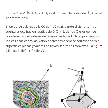
j
j
j
j
j
donde
ϒ
= ∠C
NN
, N
∈ F
, t
es el número de nodos de
F
y
C
es el
i
i
i
j
j
baricentro de
F
.
El rango de valores de la CC es [−π/2,π/2], donde el signo toma en
j
cuenta la localización relativa de
O, C
y
N
, siendo
O
el origen de
coordenadas del sistema de referencias fijo a
T
. Un signo negativo
indica zonas cóncavas, valores cercanos a cero se corresponden a
superficies planas y valores positivos son zonas convexas. La
figura
2
ilustra la definición del CC.