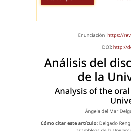
Enunciación
https://re
DOI:
http://
Análisis del di
de la Uni
Analysis of the ora
Unive
Ángela del Mar Delg
Cómo citar este artículo:
Delgado Rengifo
asambleas de la Universi