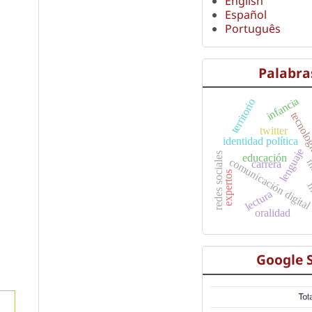
English
Español
Português
Palabra
infancia
territorio
tecnol
twitter
identidad política
lenguaje
redes sociales
educación
comunicación digita
m
carrera
expertos
m
lectura
oralidad
Google 