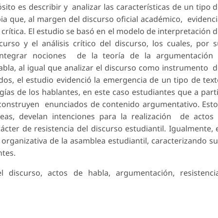
sito es describir y analizar las características de un tipo 
a que, al margen del discurso oficial académico, evidenc
crítica. El estudio se basó en el modelo de interpretación 
urso y el análisis crítico del discurso, los cuales, por 
on integrar nociones de la teoría de la argumentación
habla, al igual que analizar el discurso como instrumento 
tados, el estudio evidenció la emergencia de un tipo de tex
ogías de los hablantes, en este caso estudiantes que a part
ca construyen enunciados de contenido argumentativo. Est
eas, develan intenciones para la realización de actos
ter de resistencia del discurso estudiantil. Igualmente, 
organizativa de la asamblea estudiantil, caracterizando s
ntes.
l discurso, actos de habla, argumentación, resistenci