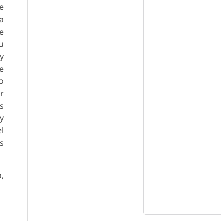
de
ia
de
su
 y
de
to
ir
os
 y
el
us
a,