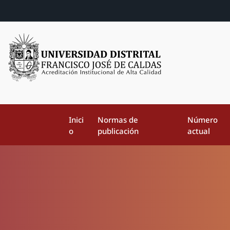
Inici
Normas de
Número
o
publicación
actual