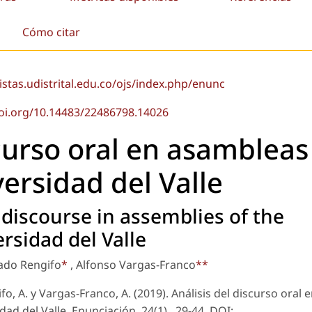
Cómo citar
vistas.udistrital.edu.co/ojs/index.php/enunc
doi.org/10.14483/22486798.14026
scurso oral en asambleas
versidad del Valle
l discourse in assemblies of the
rsidad del Valle
ado Rengifo
*
, Alfonso Vargas-Franco
**
, A. y Vargas-Franco, A. (2019). Análisis del discurso oral 
dad del Valle.
Enunciación
, 24(1), 29-44. DOI: