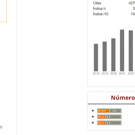
Número 
en