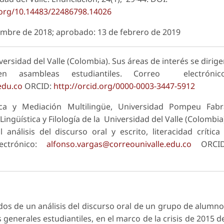
.org/10.14483/22486798.14026
iembre de 2018; aprobado: 13 de febrero de 2019
ersidad del Valle (Colombia). Sus áreas de interés se dirig
n asambleas estudiantiles. Correo electrónico
edu.co
ORCID:
http://orcid.org/0000-0003-3447-5912
ca y Mediación Multilingüe, Universidad Pompeu Fabr
ngüística y Filología de la Universidad del Valle (Colombia
análisis del discurso oral y escrito, literacidad crítica
lectrónico:
alfonso.vargas@correounivalle.edu.co
ORCID
ados de un análisis del discurso oral de un grupo de alumn
generales estudiantiles, en el marco de la crisis de 2015 d