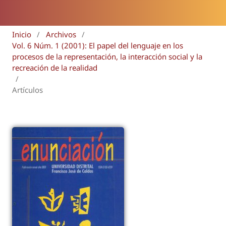
Inicio
/
Archivos
/
Vol. 6 Núm. 1 (2001): El papel del lenguaje en los
procesos de la representación, la interacción social y la
recreación de la realidad
/
Artículos