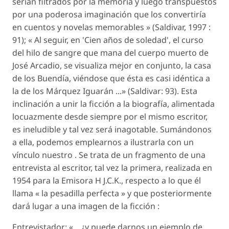
serían filtrados por la memoria y luego transpuestos
por una poderosa imaginación que los convertiría
en cuentos y novelas memorables » (Saldivar, 1997 :
91); « Al seguir, en 'Cien años de soledad', el curso
del hilo de sangre que mana del cuerpo muerto de
José Arcadio, se visualiza mejor en conjunto, la casa
de los Buendía, viéndose que ésta es casi idéntica a
la de los Márquez Iguarán ...» (Saldivar: 93). Esta
inclinación a unir la ficción a la biografía, alimentada
locuazmente desde siempre por el mismo escritor,
es ineludible y tal vez será inagotable. Sumándonos
a ella, podemos emplearnos a ilustrarla con un
vínculo nuestro . Se trata de un fragmento de una
entrevista al escritor, tal vez la primera, realizada en
1954 para la Emisora H J.C.K., respecto a lo que él
llama « la pesadilla perfecta » y que posteriormente
dará lugar a una imagen de la ficción :
Entrevistador: «... ¿y puede darnos un ejemplo de