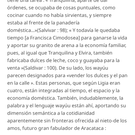
tiene una tarea :
« Tranquilina, aparte de dar
órdenes, se ocupaba de cosas puntuales, como
cocinar cuando no había sirvientas, y siempre
estaba al frente de la panadería
doméstica...»
(Salvivar : 98);
« Y todavía le quedaba
tiempo [a Francisca Cimodosea] para ganarse la vida
y aportar su granito de arena a la economía familiar,
pues, al igual que Tranquilina y Elvira, también
fabricaba dulces de leche, coco y guayaba para la
venta »
(Saldivar : 100). De su lado, los wayúu
parecen designados para
«vender los dulces y el pan
en la calle ».
Estas personas, que según Ligia eran
cuatro, están integradas al tiempo, el espacio y la
economía doméstica. También, indudablemente, la
palabra y el lenguaje wayúu están ahí, aportando su
dimensión semántica a la cotidianidad
aparentemente sin fronteras ofrecida al nieto-de los
amos, futuro gran fabulador de Aracataca :