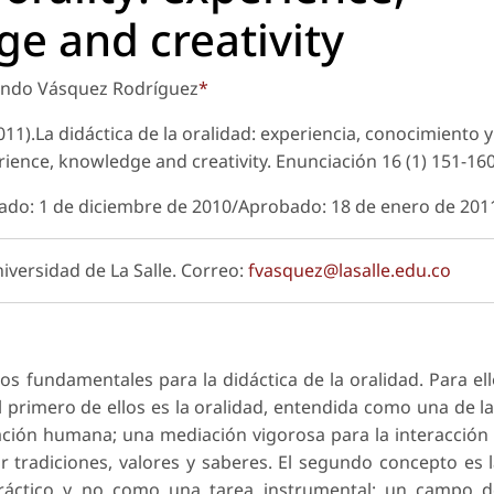
e and creativity
ando Vásquez Rodríguez
*
11).La didáctica de la oralidad: experiencia, conocimiento y
erience, knowledge and creativity.
Enunciación
16 (1) 151-16
sado: 1 de diciembre de 2010/Aprobado: 18 de enero de 201
iversidad de La Salle. Correo:
fvasquez@lasalle.edu.co
os fundamentales para la didáctica de la oralidad. Para el
l primero de ellos es la oralidad, entendida como una de l
ción humana; una mediación vigorosa para la interacción
gar tradiciones, valores y saberes. El segundo concepto es 
práctico y no como una tarea instrumental; un campo d