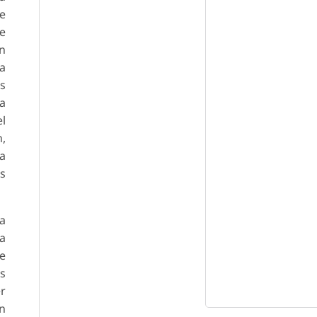
de
de
un
na
os
na
el
n,
va
s
da
la
ue
os
r
un