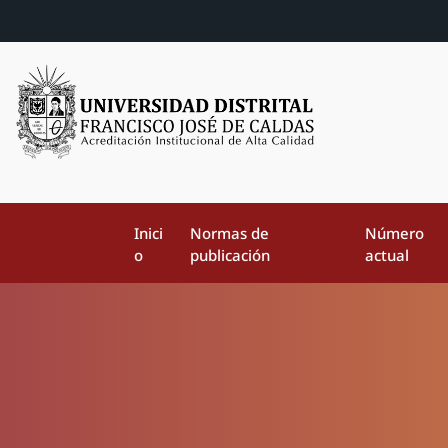
Inici
Normas de
Número
o
publicación
actual