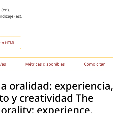
 (en).
ndizaje (es).
eto HTML
/as
Métricas disponibles
Cómo citar
la oralidad: experiencia
o y creatividad The
orality: experience,