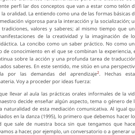
ente perfi lar dos conceptos que van a estar como telón 
la oralidad. La entiendo como una de las formas básicas 
diación vigorosa para la interacción y la socialización; 
 tradiciones, valores y saberes; al mismo tiempo que u
anifestaciones de la creatividad y la imaginación de l
 didáctica. La concibo como un saber práctico. No como u
 de conocimiento en el que se combinan la experiencia, 
ontinua sobre la acción y una profunda tarea de traducció
ados saberes. En este sentido, me sitúo en una perspecti
2
ada por las demandas del aprendizaje
. Hechas esta
teria. Voy a proceder por ideas fuerza:
ue llevar al aula las prácticas orales informales de la vi
 maestro decide enseñar algún aspecto, tema o género de 
a naturalidad de esta mediación comunicativa. Al igual q
dos en la danza (1995), lo primero que debemos hacer l
ad que sale de nuestra boca sin que tengamos que hace
vamos a hacer, por ejemplo, un conversatorio o a generar 