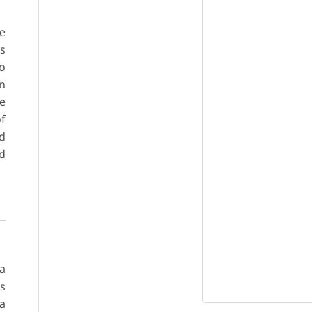
he
is
ho
on
he
of
nd
nd
na
s
la