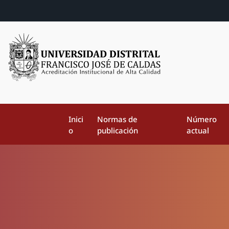
Inici
Normas de
Número
o
publicación
actual