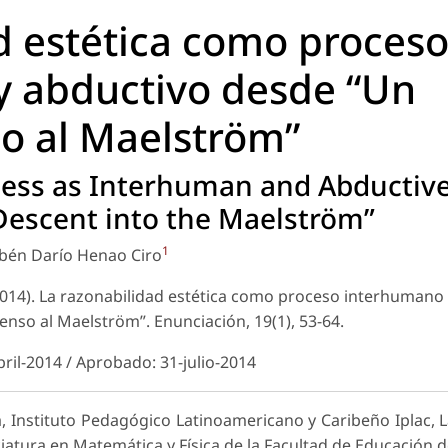
d estética como proces
y abductivo desde “Un
o al Maelström”
ness as Interhuman and Abductiv
Descent into the Maelström”
1
bén Darío Henao Ciro
2014). La razonabilidad estética como proceso interhumano
enso al Maelström”.
Enunciación
, 19(1), 53-64.
bril-2014 / Aprobado: 31-julio-2014
, Instituto Pedagógico Latinoamericano y Caribeño Iplac, 
iatura en Matemática y Física de la Facultad de Educación 