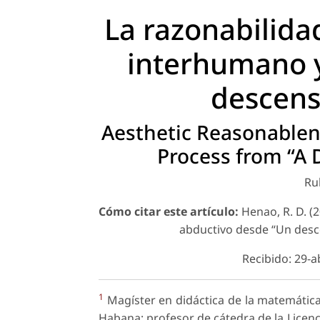
La razonabilida
interhumano 
descens
Aesthetic Reasonable
Process from “A 
Ru
Cómo citar este artículo:
Henao, R. D. (
abductivo desde “Un desc
Recibido: 29-a
1
Magíster en didáctica de la matemática
Habana; profesor de cátedra de la Licenc