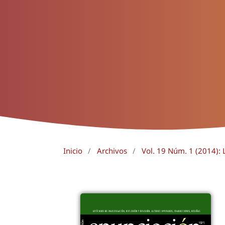
Inicio
/
Archivos
/
Vol. 19 Núm. 1 (2014): L