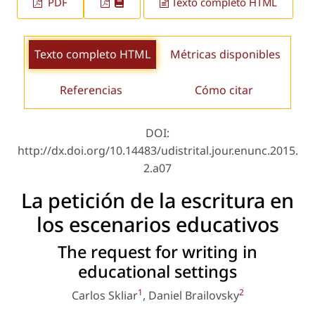
PDF
Texto completo HTML
Texto completo HTML
Métricas disponibles
Referencias
Cómo citar
DOI:
http://dx.doi.org/10.14483/udistrital.jour.enunc.2015.
2.a07
La petición de la escritura en
los escenarios educativos
The request for writing in
educational settings
1
2
Carlos Skliar
, Daniel Brailovsky