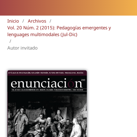
Inicio
/
Archivos
/
Vol. 20 Núm. 2 (2015): Pedagogías emergentes y
lenguages multimodales (Jul-Dic)
/
Autor invitado