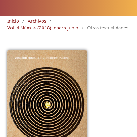
Inicio
/
Archivos
/
Vol. 4 Núm. 4 (2018): enero-junio
/
Otras textualidades