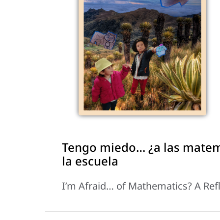
Tengo miedo… ¿a las matemá
la escuela
I’m Afraid… of Mathematics? A Ref