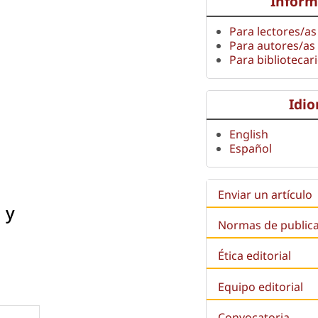
Inform
Para lectores/as
Para autores/as
Para bibliotecar
Idi
English
Español
Enviar un artículo
 y
Normas de public
Ética editorial
Equipo editorial
Convocatoria