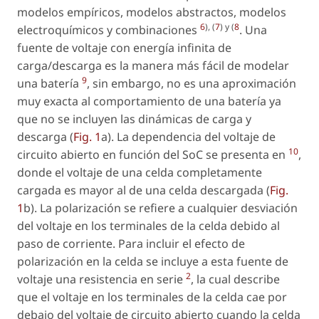
modelos empíricos, modelos abstractos, modelos
6
), (
7
) y (
8
electroquímicos y combinaciones
. Una
fuente de voltaje con energía infinita de
carga/descarga es la manera más fácil de modelar
9
una batería
, sin embargo, no es una aproximación
muy exacta al comportamiento de una batería ya
que no se incluyen las dinámicas de carga y
descarga (
Fig. 1
a). La dependencia del voltaje de
10
circuito abierto en función del SoC se presenta en
,
donde el voltaje de una celda completamente
cargada es mayor al de una celda descargada (
Fig.
1
b). La polarización se refiere a cualquier desviación
del voltaje en los terminales de la celda debido al
paso de corriente. Para incluir el efecto de
polarización en la celda se incluye a esta fuente de
2
voltaje una resistencia en serie
, la cual describe
que el voltaje en los terminales de la celda cae por
debajo del voltaje de circuito abierto cuando la celda