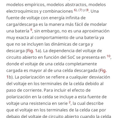
modelos empíricos, modelos abstractos, modelos
6
), (
7
) y (
8
electroquímicos y combinaciones
. Una
fuente de voltaje con energía infinita de
carga/descarga es la manera más fácil de modelar
9
una batería
, sin embargo, no es una aproximación
muy exacta al comportamiento de una batería ya
que no se incluyen las dinámicas de carga y
descarga (
Fig. 1
a). La dependencia del voltaje de
10
circuito abierto en función del SoC se presenta en
,
donde el voltaje de una celda completamente
cargada es mayor al de una celda descargada (
Fig.
1
b). La polarización se refiere a cualquier desviación
del voltaje en los terminales de la celda debido al
paso de corriente. Para incluir el efecto de
polarización en la celda se incluye a esta fuente de
2
voltaje una resistencia en serie
, la cual describe
que el voltaje en los terminales de la celda cae por
debajo del voltaje de circuito abierto cuando la celda