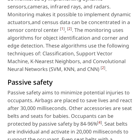
sensors,cameras, infrared rays, and radars.
Monitoring makes it possible to implement dynamic
actuators,and census data can be concentrated in a
[
1
]
[
2
]
sensor control center
,
. The monitoring uses
algorithms for object identification and corner and
edge detection. These algorithms use the following
techniques of: Classification, Support Vector
Machine, K-Nearest Neighbors, and Convolutional
[
2
]
Neural Networks (SVM, KNN, and CNN)
.
Passive safety
Passive safety aims to minimize potential injuries to
occupants. Airbags are placed to save lives and react
after 30,000 milliseconds. Other accessories are seat
belts and seats for babies. Occupants can be
[
4
]
protected by passive safety by 84-96%
. Seat belts
are individual and activate in 20,000 milliseconds to
support the occupant. Even seat belts with a