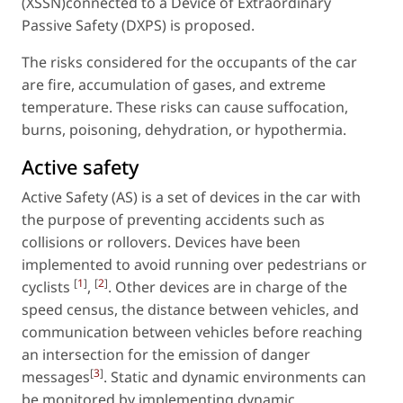
(XSSN)connected to a Device of Extraordinary
Passive Safety (DXPS) is proposed.
The risks considered for the occupants of the car
are fire, accumulation of gases, and extreme
temperature. These risks can cause suffocation,
burns, poisoning, dehydration, or hypothermia.
Active safety
Active Safety (AS) is a set of devices in the car with
the purpose of preventing accidents such as
collisions or rollovers. Devices have been
implemented to avoid running over pedestrians or
[
1
]
[
2
]
cyclists
,
. Other devices are in charge of the
speed census, the distance between vehicles, and
communication between vehicles before reaching
an intersection for the emission of danger
[
3
]
messages
. Static and dynamic environments can
be monitored by implementing dynamic