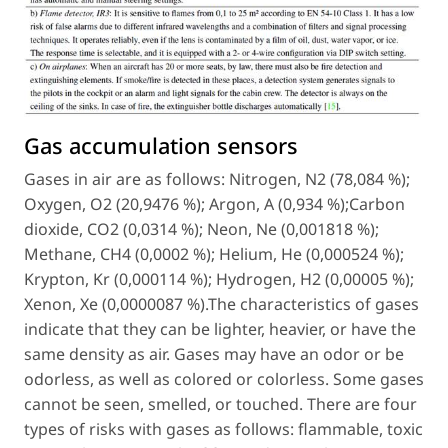
Gas accumulation sensors
Gases in air are as follows: Nitrogen, N2 (78,084 %);
Oxygen, O2 (20,9476 %); Argon, A (0,934 %);Carbon
dioxide, CO2 (0,0314 %); Neon, Ne (0,001818 %);
Methane, CH4 (0,0002 %); Helium, He (0,000524 %);
Krypton, Kr (0,000114 %); Hydrogen, H2 (0,00005 %);
Xenon, Xe (0,0000087 %).The characteristics of gases
indicate that they can be lighter, heavier, or have the
same density as air. Gases may have an odor or be
odorless, as well as colored or colorless. Some gases
cannot be seen, smelled, or touched. There are four
types of risks with gases as follows: flammable, toxic