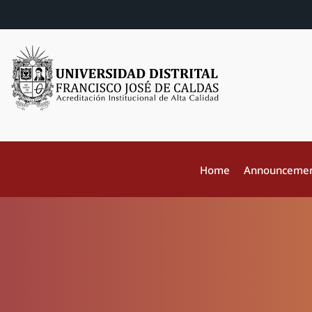
Home
Announceme