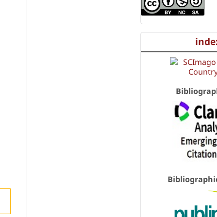
inde
Bibliograp
Bibliographi