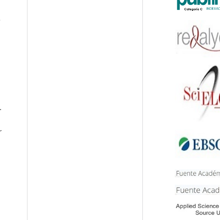
e
.
r