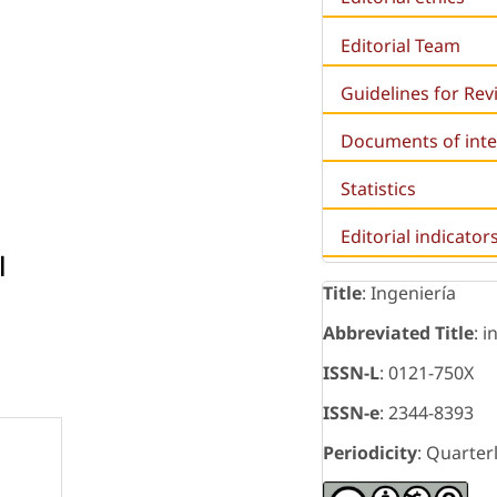
Editorial Team
Guidelines for Re
Documents of inte
Statistics
Editorial indicator
l
Title
: Ingeniería
Abbreviated Title
: i
ISSN-L
: 0121-750X
ISSN-e
: 2344-8393
Periodicity
: Quarter