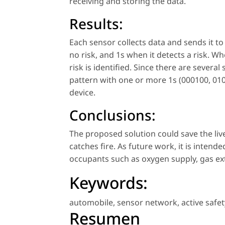
receiving and storing the data.
Results:
Each sensor collects data and sends it to
no risk, and 1s when it detects a risk. W
risk is identified. Since there are severa
pattern with one or more 1s (000100, 0101
device.
Conclusions:
The proposed solution could save the live
catches fire. As future work, it is inten
occupants such as oxygen supply, gas ex
Keywords:
automobile
,
sensor network
,
active safet
Resumen