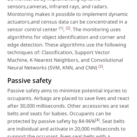
sensors,cameras, infrared rays, and radars.
Monitoring makes it possible to implement dynamic
actuators,and census data can be concentrated in a
[
1
]
[
2
]
sensor control center
,
. The monitoring uses
algorithms for object identification and corner and
edge detection. These algorithms use the following
techniques of: Classification, Support Vector
Machine, K-Nearest Neighbors, and Convolutional
[
2
]
Neural Networks (SVM, KNN, and CNN)
.
Passive safety
Passive safety aims to minimize potential injuries to
occupants. Airbags are placed to save lives and react
after 30,000 milliseconds. Other accessories are seat
belts and seats for babies. Occupants can be
[
4
]
protected by passive safety by 84-96%
. Seat belts
are individual and activate in 20,000 milliseconds to
support the occupant. Even seat belts with a