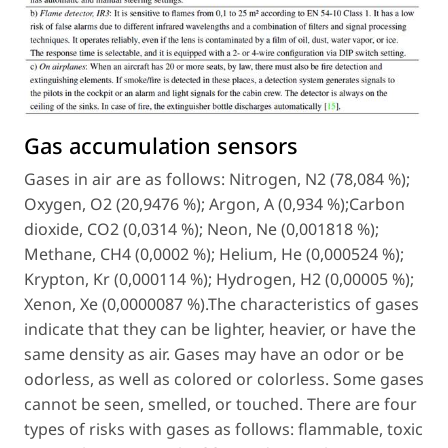
Gas accumulation sensors
Gases in air are as follows: Nitrogen, N2 (78,084 %);
Oxygen, O2 (20,9476 %); Argon, A (0,934 %);Carbon
dioxide, CO2 (0,0314 %); Neon, Ne (0,001818 %);
Methane, CH4 (0,0002 %); Helium, He (0,000524 %);
Krypton, Kr (0,000114 %); Hydrogen, H2 (0,00005 %);
Xenon, Xe (0,0000087 %).The characteristics of gases
indicate that they can be lighter, heavier, or have the
same density as air. Gases may have an odor or be
odorless, as well as colored or colorless. Some gases
cannot be seen, smelled, or touched. There are four
types of risks with gases as follows: flammable, toxic