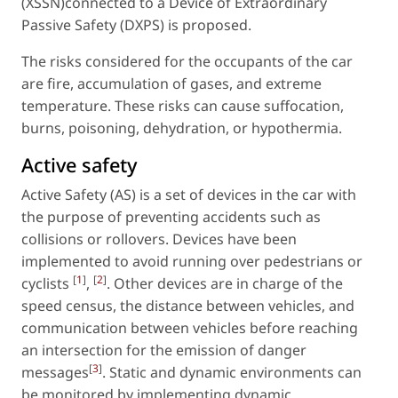
(XSSN)connected to a Device of Extraordinary
Passive Safety (DXPS) is proposed.
The risks considered for the occupants of the car
are fire, accumulation of gases, and extreme
temperature. These risks can cause suffocation,
burns, poisoning, dehydration, or hypothermia.
Active safety
Active Safety (AS) is a set of devices in the car with
the purpose of preventing accidents such as
collisions or rollovers. Devices have been
implemented to avoid running over pedestrians or
[
1
]
[
2
]
cyclists
,
. Other devices are in charge of the
speed census, the distance between vehicles, and
communication between vehicles before reaching
an intersection for the emission of danger
[
3
]
messages
. Static and dynamic environments can
be monitored by implementing dynamic