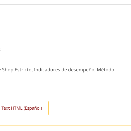
s
low Shop Estricto, Indicadores de desempeño, Método
l Text HTML (Español)