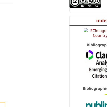
inde
Bibliograp
Bibliographi