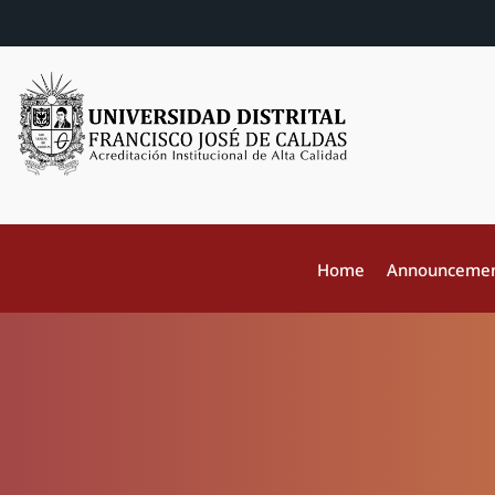
Home
Announceme