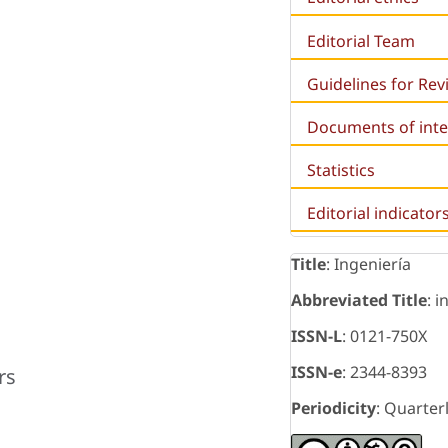
Editorial Team
Guidelines for Re
Documents of inte
Statistics
Editorial indicator
Title
: Ingeniería
Abbreviated Title
: i
ISSN-L
: 0121-750X
ISSN-e
: 2344-8393
rs
Periodicity
: Quarter