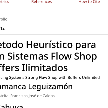
etrics
References
How to Cite
rollo
-12
todo Heurístico para
n Sistemas Flow Shop
ffers Ilimitados
ncing Systems Strong Flow Shop with Buffers Unlimited
lamanca Leguizamón
trital Francisco José de Caldas.
Cabuya