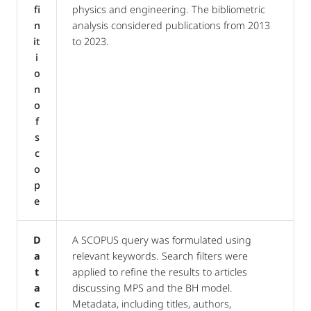
fi
physics and engineering. The bibliometric
n
analysis considered publications from 2013
it
to 2023.
i
o
n
o
f
s
c
o
p
e
D
A SCOPUS query was formulated using
a
relevant keywords. Search filters were
t
applied to refine the results to articles
a
discussing MPS and the BH model.
c
Metadata, including titles, authors,