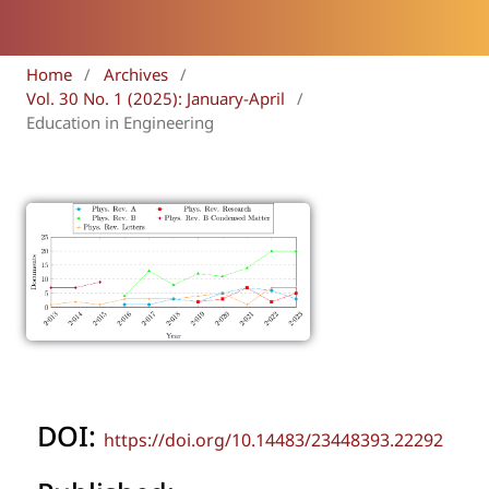
Home
/
Archives
/
Vol. 30 No. 1 (2025): January-April
/
Education in Engineering
DOI:
https://doi.org/10.14483/23448393.22292