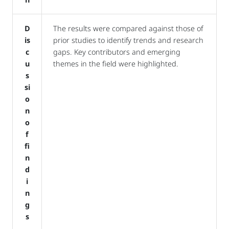
D
The results were compared against those of
is
prior studies to identify trends and research
c
gaps. Key contributors and emerging
u
themes in the field were highlighted.
s
si
o
n
o
f
fi
n
d
i
n
g
s