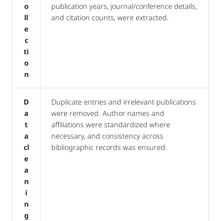
o
publication years, journal/conference details,
ll
and citation counts, were extracted.
e
c
ti
o
n
D
Duplicate entries and irrelevant publications
a
were removed. Author names and
t
affiliations were standardized where
a
necessary, and consistency across
cl
bibliographic records was ensured.
e
a
n
i
n
g