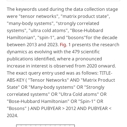
The keywords used during the data collection stage
were "tensor networks", "matrix product state",
"many-body systems", "strongly correlated
systems", "ultra cold atoms", "Bose-Hubbard
Hamiltonian", "spin-1", and "bosons"for the decade
between 2013 and 2023.
Fig. 1
presents the research
dynamics as evolving with the 479 scientific
publications identified, where a pronounced
increase in interest is observed from 2020 onward.
The exact query entry used was as follows:
TITLE-
ABS-KEY ( "Tensor Networks" AND "Matrix Product
State" OR "Many-body systems" OR "Strongly
correlated systems" OR "Ultra Cold atoms" OR
"Bose-Hubbard Hamiltonian" OR "Spin-1" OR
"Bosons" ) AND PUBYEAR > 2012 AND PUBYEAR <
2024.