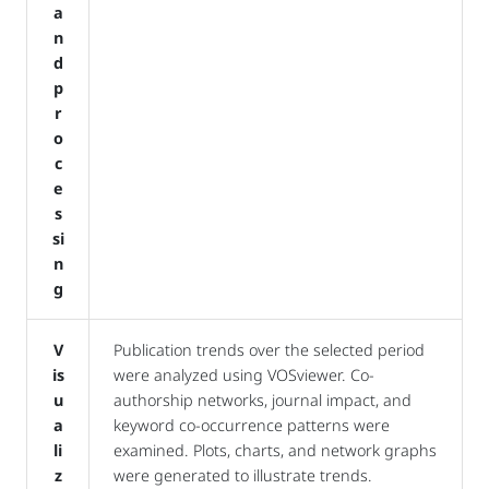
a
n
d
p
r
o
c
e
s
si
n
g
V
Publication trends over the selected period
is
were analyzed using VOSviewer. Co-
u
authorship networks, journal impact, and
a
keyword co-occurrence patterns were
li
examined. Plots, charts, and network graphs
z
were generated to illustrate trends.