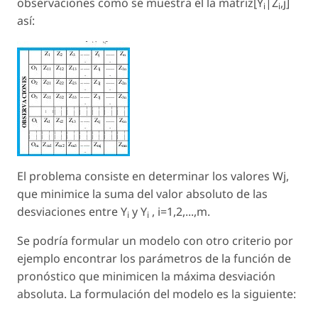
observaciones como se muestra el la matriz[Y
|Z
,j]
i
i
así:
El problema consiste en determinar los valores Wj,
que minimice la suma del valor absoluto de las
desviaciones entre Y
y Y
, i=1,2,...,m.
i
i
Se podría formular un modelo con otro criterio por
ejemplo encontrar los parámetros de la función de
pronóstico que minimicen la máxima desviación
absoluta. La formulación del modelo es la siguiente: