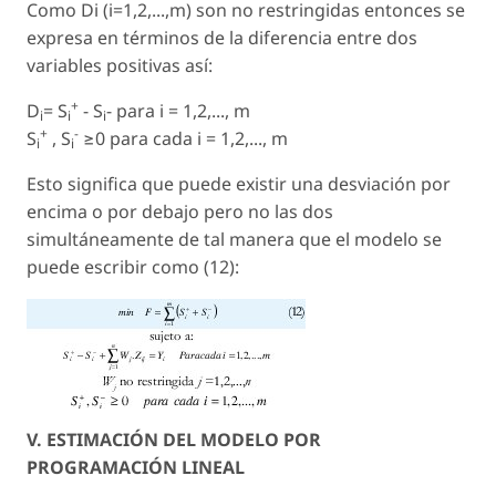
Como Di (i=1,2,...,m) son no restringidas entonces se
expresa en términos de la diferencia entre dos
variables positivas así:
+
D
= S
- S
- para i = 1,2,..., m
i
i
i
+
-
S
, S
≥0 para cada i = 1,2,..., m
i
i
Esto significa que puede existir una desviación por
encima o por debajo pero no las dos
simultáneamente de tal manera que el modelo se
puede escribir como (12):
V. ESTIMACIÓN DEL MODELO POR
PROGRAMACIÓN LINEAL