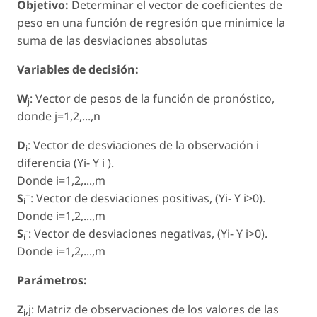
Objetivo:
Determinar el vector de coeficientes de
peso en una función de regresión que minimice la
suma de las desviaciones absolutas
Variables de decisión:
W
: Vector de pesos de la función de pronóstico,
j
donde j=1,2,...,n
D
: Vector de desviaciones de la observación i
i
diferencia (Yi- Y i ).
Donde i=1,2,...,m
+
S
: Vector de desviaciones positivas, (Yi- Y i>0).
i
Donde i=1,2,...,m
-
S
: Vector de desviaciones negativas, (Yi- Y i>0).
i
Donde i=1,2,...,m
Parámetros:
Z
,j: Matriz de observaciones de los valores de las
i