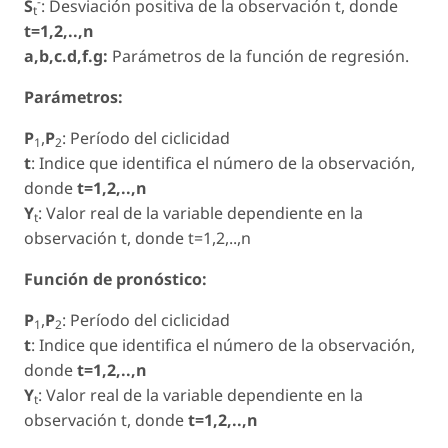
-
S
: Desviación positiva de la observación t, donde
t
t=1,2,..,n
a,b,c.d,f.g:
Parámetros de la función de regresión.
Parámetros:
P
,
P
: Período del ciclicidad
1
2
t
: Indice que identifica el número de la observación,
donde
t=1,2,..,n
Y
: Valor real de la variable dependiente en la
t
observación t, donde t=1,2,..,n
Función de pronóstico:
P
,
P
: Período del ciclicidad
1
2
t
: Indice que identifica el número de la observación,
donde
t=1,2,..,n
Y
: Valor real de la variable dependiente en la
t
observación t, donde
t=1,2,..,n