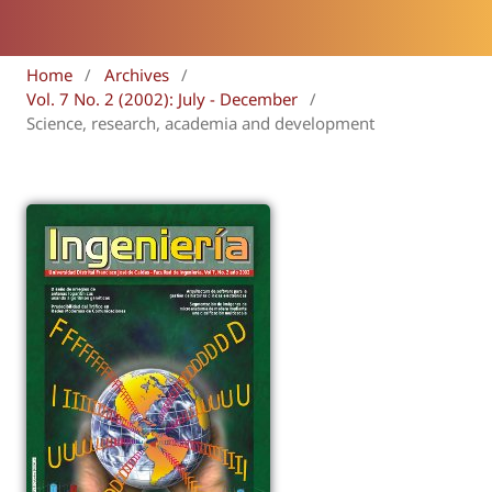
Home
/
Archives
/
Vol. 7 No. 2 (2002): July - December
/
Science, research, academia and development