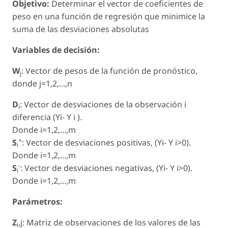
Objetivo:
Determinar el vector de coeficientes de
peso en una función de regresión que minimice la
suma de las desviaciones absolutas
Variables de decisión:
W
: Vector de pesos de la función de pronóstico,
j
donde j=1,2,...,n
D
: Vector de desviaciones de la observación i
i
diferencia (Yi- Y i ).
Donde i=1,2,...,m
+
S
: Vector de desviaciones positivas, (Yi- Y i>0).
i
Donde i=1,2,...,m
-
S
: Vector de desviaciones negativas, (Yi- Y i>0).
i
Donde i=1,2,...,m
Parámetros:
Z
,j: Matriz de observaciones de los valores de las
i