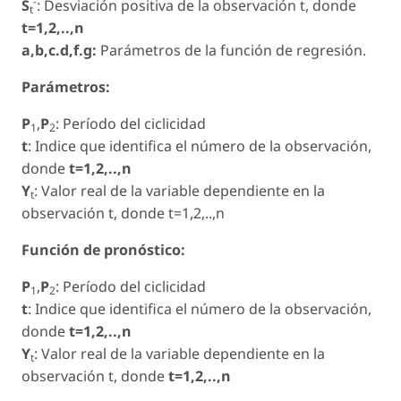
-
S
: Desviación positiva de la observación t, donde
t
t=1,2,..,n
a,b,c.d,f.g:
Parámetros de la función de regresión.
Parámetros:
P
,
P
: Período del ciclicidad
1
2
t
: Indice que identifica el número de la observación,
donde
t=1,2,..,n
Y
: Valor real de la variable dependiente en la
t
observación t, donde t=1,2,..,n
Función de pronóstico:
P
,
P
: Período del ciclicidad
1
2
t
: Indice que identifica el número de la observación,
donde
t=1,2,..,n
Y
: Valor real de la variable dependiente en la
t
observación t, donde
t=1,2,..,n