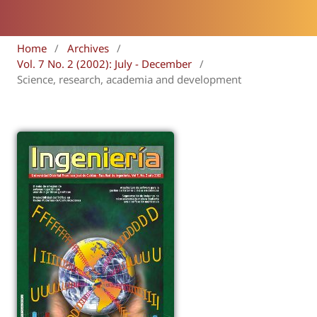
Home
/
Archives
/
Vol. 7 No. 2 (2002): July - December
/
Science, research, academia and development