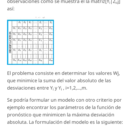
observaciones como se muestra el la matriz[Y
|Z
,j]
i
i
así:
El problema consiste en determinar los valores Wj,
que minimice la suma del valor absoluto de las
desviaciones entre Y
y Y
, i=1,2,...,m.
i
i
Se podría formular un modelo con otro criterio por
ejemplo encontrar los parámetros de la función de
pronóstico que minimicen la máxima desviación
absoluta. La formulación del modelo es la siguiente: