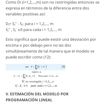
Como Di (i=1,2,...,m) son no restringidas entonces se
expresa en términos de la diferencia entre dos
variables positivas así:
+
D
= S
- S
- para i = 1,2,..., m
i
i
i
+
-
S
, S
≥0 para cada i = 1,2,..., m
i
i
Esto significa que puede existir una desviación por
encima o por debajo pero no las dos
simultáneamente de tal manera que el modelo se
puede escribir como (12):
V. ESTIMACIÓN DEL MODELO POR
PROGRAMACIÓN LINEAL