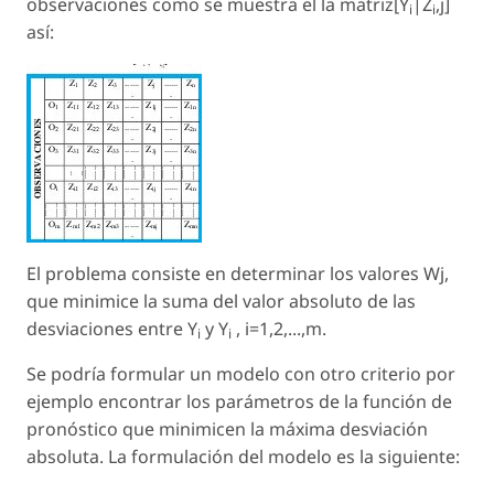
observaciones como se muestra el la matriz[Y
|Z
,j]
i
i
así:
El problema consiste en determinar los valores Wj,
que minimice la suma del valor absoluto de las
desviaciones entre Y
y Y
, i=1,2,...,m.
i
i
Se podría formular un modelo con otro criterio por
ejemplo encontrar los parámetros de la función de
pronóstico que minimicen la máxima desviación
absoluta. La formulación del modelo es la siguiente: