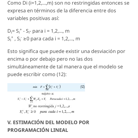
Como Di (i=1,2,...,m) son no restringidas entonces se
expresa en términos de la diferencia entre dos
variables positivas así:
+
D
= S
- S
- para i = 1,2,..., m
i
i
i
+
-
S
, S
≥0 para cada i = 1,2,..., m
i
i
Esto significa que puede existir una desviación por
encima o por debajo pero no las dos
simultáneamente de tal manera que el modelo se
puede escribir como (12):
V. ESTIMACIÓN DEL MODELO POR
PROGRAMACIÓN LINEAL