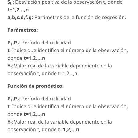
-
S
: Desviación positiva de la observación t, donde
t
t=1,2,..,n
a,b,c.d,f.g:
Parámetros de la función de regresión.
Parámetros:
P
,
P
: Período del ciclicidad
1
2
t
: Indice que identifica el número de la observación,
donde
t=1,2,..,n
Y
: Valor real de la variable dependiente en la
t
observación t, donde t=1,2,..,n
Función de pronóstico:
P
,
P
: Período del ciclicidad
1
2
t
: Indice que identifica el número de la observación,
donde
t=1,2,..,n
Y
: Valor real de la variable dependiente en la
t
observación t, donde
t=1,2,..,n