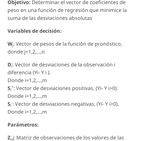
Objetivo:
Determinar el vector de coeficientes de
peso en una función de regresión que minimice la
suma de las desviaciones absolutas
Variables de decisión:
W
: Vector de pesos de la función de pronóstico,
j
donde j=1,2,...,n
D
: Vector de desviaciones de la observación i
i
diferencia (Yi- Y i ).
Donde i=1,2,...,m
+
S
: Vector de desviaciones positivas, (Yi- Y i>0).
i
Donde i=1,2,...,m
-
S
: Vector de desviaciones negativas, (Yi- Y i>0).
i
Donde i=1,2,...,m
Parámetros:
Z
,j: Matriz de observaciones de los valores de las
i