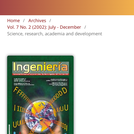
Home
/
Archives
/
Vol. 7 No. 2 (2002): July - December
/
Science, research, academia and development