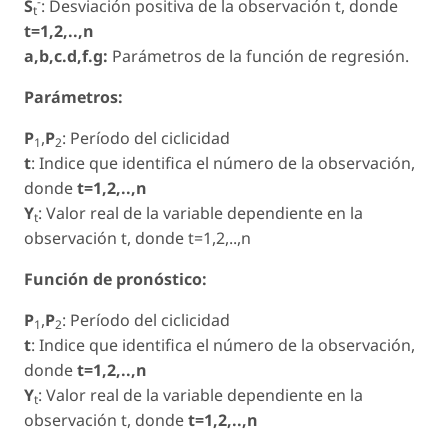
-
S
: Desviación positiva de la observación t, donde
t
t=1,2,..,n
a,b,c.d,f.g:
Parámetros de la función de regresión.
Parámetros:
P
,
P
: Período del ciclicidad
1
2
t
: Indice que identifica el número de la observación,
donde
t=1,2,..,n
Y
: Valor real de la variable dependiente en la
t
observación t, donde t=1,2,..,n
Función de pronóstico:
P
,
P
: Período del ciclicidad
1
2
t
: Indice que identifica el número de la observación,
donde
t=1,2,..,n
Y
: Valor real de la variable dependiente en la
t
observación t, donde
t=1,2,..,n