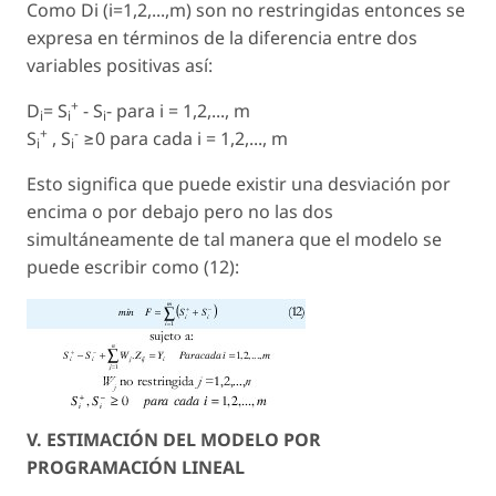
Como Di (i=1,2,...,m) son no restringidas entonces se
expresa en términos de la diferencia entre dos
variables positivas así:
+
D
= S
- S
- para i = 1,2,..., m
i
i
i
+
-
S
, S
≥0 para cada i = 1,2,..., m
i
i
Esto significa que puede existir una desviación por
encima o por debajo pero no las dos
simultáneamente de tal manera que el modelo se
puede escribir como (12):
V. ESTIMACIÓN DEL MODELO POR
PROGRAMACIÓN LINEAL