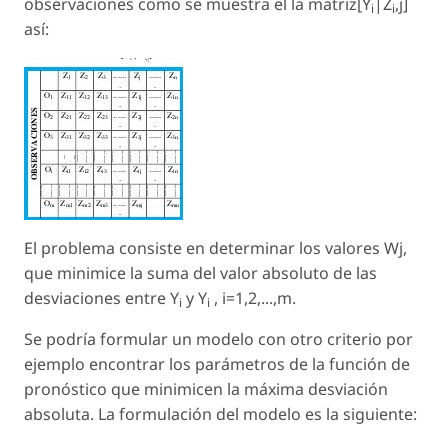
observaciones como se muestra el la matriz[Y
|Z
,j]
i
i
así:
El problema consiste en determinar los valores Wj,
que minimice la suma del valor absoluto de las
desviaciones entre Y
y Y
, i=1,2,...,m.
i
i
Se podría formular un modelo con otro criterio por
ejemplo encontrar los parámetros de la función de
pronóstico que minimicen la máxima desviación
absoluta. La formulación del modelo es la siguiente: