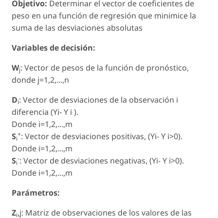
Objetivo:
Determinar el vector de coeficientes de
peso en una función de regresión que minimice la
suma de las desviaciones absolutas
Variables de decisión:
W
: Vector de pesos de la función de pronóstico,
j
donde j=1,2,...,n
D
: Vector de desviaciones de la observación i
i
diferencia (Yi- Y i ).
Donde i=1,2,...,m
+
S
: Vector de desviaciones positivas, (Yi- Y i>0).
i
Donde i=1,2,...,m
-
S
: Vector de desviaciones negativas, (Yi- Y i>0).
i
Donde i=1,2,...,m
Parámetros:
Z
,j: Matriz de observaciones de los valores de las
i