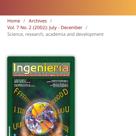
Home
/
Archives
/
Vol. 7 No. 2 (2002): July - December
/
Science, research, academia and development