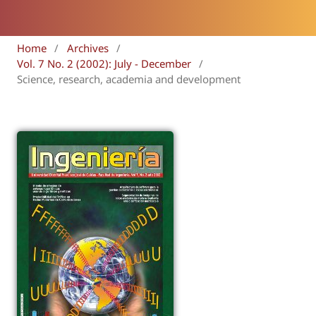
Home
/
Archives
/
Vol. 7 No. 2 (2002): July - December
/
Science, research, academia and development