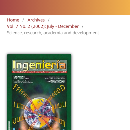
Home
/
Archives
/
Vol. 7 No. 2 (2002): July - December
/
Science, research, academia and development