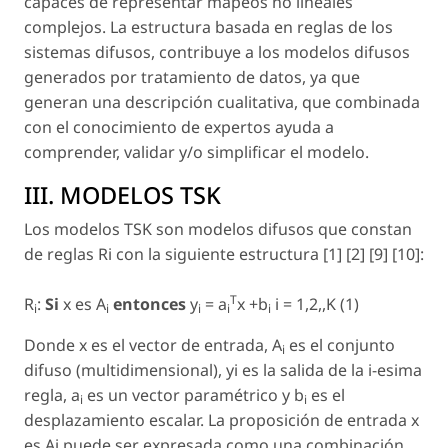
capaces de representar mapeos no lineales
complejos. La estructura basada en reglas de los
sistemas difusos, contribuye a los modelos difusos
generados por tratamiento de datos, ya que
generan una descripción cualitativa, que combinada
con el conocimiento de expertos ayuda a
comprender, validar y/o simplificar el modelo.
III. MODELOS TSK
Los modelos TSK son modelos difusos que constan
de reglas Ri con la siguiente estructura [1] [2] [9] [10]:
T
R
:
Si
x es A
entonces
y
= a
x +b
i = 1,2,,K (1)
i
i
i
i
i
Donde x es el vector de entrada, A
es el conjunto
i
difuso (multidimensional), yi es la salida de la i-esima
regla, a
es un vector paramétrico y b
es el
i
i
desplazamiento escalar. La proposición de entrada x
es Ai puede ser expresada como una combinación