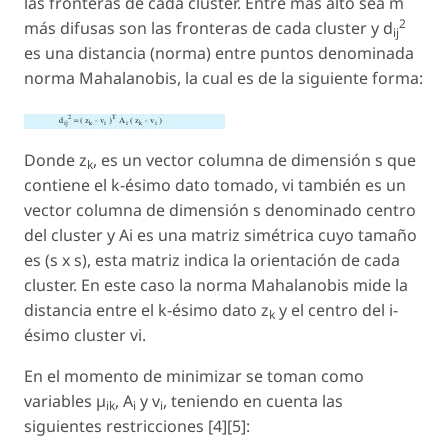
las fronteras de cada cluster. Entre más alto sea m
2
más difusas son las fronteras de cada cluster y d
ij
es una distancia (norma) entre puntos denominada
norma Mahalanobis, la cual es de la siguiente forma:
Donde z
, es un vector columna de dimensión s que
k
contiene el k-ésimo dato tomado, vi también es un
vector columna de dimensión s denominado centro
del cluster y Ai es una matriz simétrica cuyo tamaño
es (s x s), esta matriz indica la orientación de cada
cluster. En este caso la norma Mahalanobis mide la
distancia entre el k-ésimo dato z
y el centro del i-
k
ésimo cluster vi.
En el momento de minimizar se toman como
variables µ
, A
y v
, teniendo en cuenta las
ik
i
i
siguientes restricciones [4][5]: