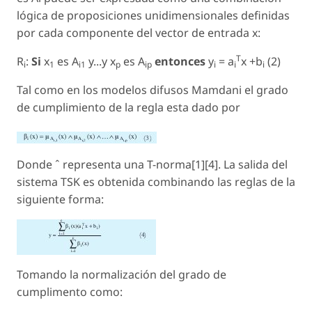
lógica de proposiciones unidimensionales definidas
por cada componente del vector de entrada x:
T
R
:
Si
x
es A
y...y x
es A
entonces
y
= a
x +b
(2)
i
1
i1
p
ip
i
i
i
Tal como en los modelos difusos Mamdani el grado
de cumplimiento de la regla esta dado por
Donde ˆ representa una T-norma[1][4]. La salida del
sistema TSK es obtenida combinando las reglas de la
siguiente forma:
Tomando la normalización del grado de
cumplimento como: