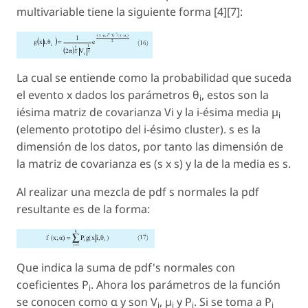
multivariable tiene la siguiente forma [4][7]:
La cual se entiende como la probabilidad que suceda
el evento x dados los parámetros θ
, estos son la
i
iésima matriz de covarianza Vi y la i-ésima media µ
i
(elemento prototipo del i-ésimo cluster). s es la
dimensión de los datos, por tanto las dimensión de
la matriz de covarianza es (s x s) y la de la media es s.
Al realizar una mezcla de pdf s normales la pdf
resultante es de la forma:
Que indica la suma de pdf's normales con
coeficientes P
. Ahora los parámetros de la función
i
se conocen como α y son V
, µ
y P
. Si se toma a P
i
i
i
i