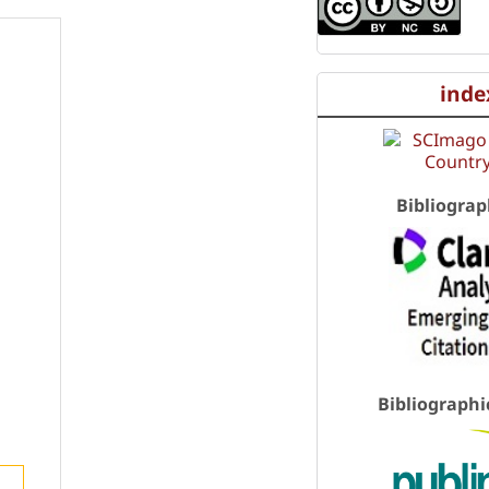
inde
Bibliograp
Bibliographi