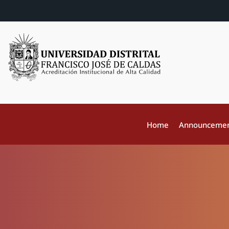
Home
Announceme