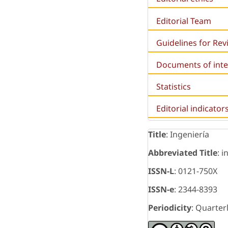
Editorial Team
Guidelines for Re
Documents of inte
Statistics
Editorial indicator
Title
: Ingeniería
Abbreviated Title
: i
ISSN-L
: 0121-750X
ISSN-e
: 2344-8393
Periodicity
: Quarter