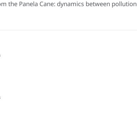
rom the Panela Cane: dynamics between pollution
s
s