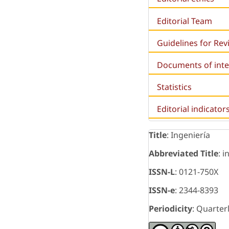
Editorial Team
Guidelines for Re
Documents of inte
Statistics
Editorial indicator
Title
: Ingeniería
Abbreviated Title
: i
ISSN-L
: 0121-750X
ISSN-e
: 2344-8393
Periodicity
: Quarter