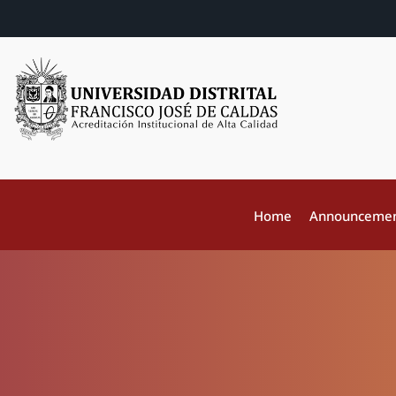
Home
Announceme