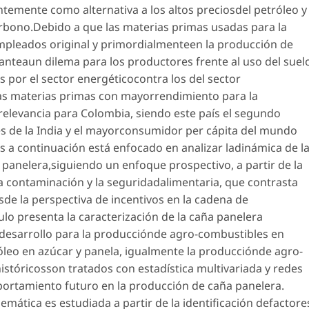
temente como alternativa a los altos preciosdel petróleo y
arbono.Debido a que las materias primas usadas para la
mpleados original y primordialmenteen la producción de
anteaun dilema para los productores frente al uso del suel
s por el sector energéticocontra los del sector
las materias primas con mayorrendimiento para la
relevancia para Colombia, siendo este país el segundo
 de la India y el mayorconsumidor per cápita del mundo
 a continuación está enfocado en analizar ladinámica de l
 panelera,siguiendo un enfoque prospectivo, a partir de la
a contaminación y la seguridadalimentaria, que contrasta
sde la perspectiva de incentivos en la cadena de
ulo presenta la caracterización de la caña panelera
 desarrollo para la producciónde agro-combustibles en
róleo en azúcar y panela, igualmente la producciónde agro-
históricosson tratados con estadística multivariada y redes
mportamiento futuro en la producción de caña panelera.
emática es estudiada a partir de la identificación defactore