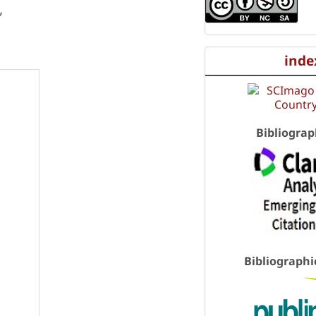
,
inde
Bibliograp
Bibliographi