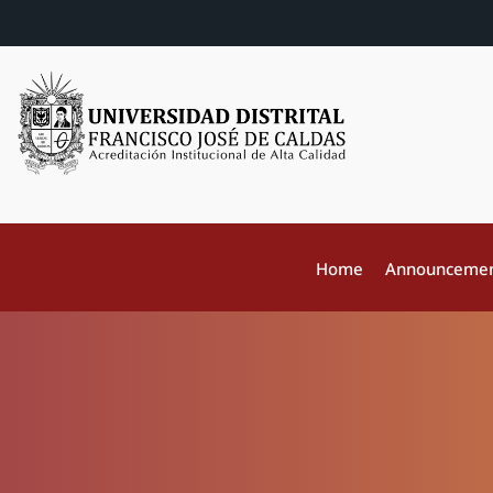
Home
Announceme