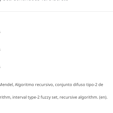
s
s
s
Mendel, Algoritmo recursivo, conjunto difuso tipo-2 de
thm, interval type-2 fuzzy set, recursive algorithm. (en).