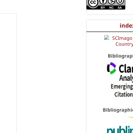
inde
Bibliograp
Bibliographi