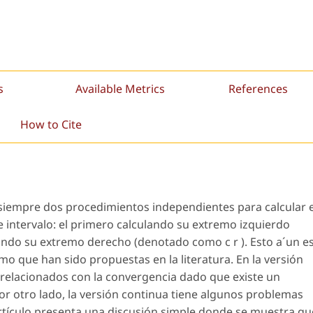
s
Available Metrics
References
How to Cite
siempre dos procedimientos independientes para calcular e
e intervalo: el primero calculando su extremo izquierdo
lando su extremo derecho (denotado como c r ). Esto a´un e
tmo que han sido propuestas en la literatura. En la versión
 relacionados con la convergencia dado que existe un
r otro lado, la versión continua tiene algunos problemas
artículo presenta una discusión simple donde se muestra qu