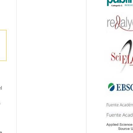
l
s
e