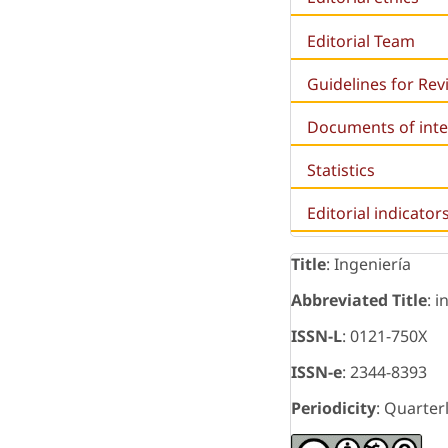
Editorial Team
Guidelines for Re
Documents of inte
Statistics
Editorial indicator
Title
: Ingeniería
Abbreviated Title
: i
ISSN-L
: 0121-750X
ISSN-e
: 2344-8393
Periodicity
: Quarter