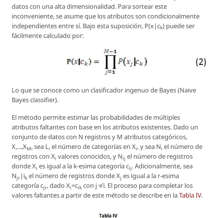
datos con una alta dimensionalidad. Para sortear este
inconveniente, se asume que los atributos son condicionalmente
independientes entre sí. Bajo esta suposición, P(x|c
) puede ser
k
fácilmente calculado por:
Lo que se conoce como un clasificador ingenuo de Bayes (Naive
Bayes classifier).
El método permite estimar las probabilidades de múltiples
atributos faltantes con base en los atributos existentes. Dado un
conjunto de datos con N registros y M atributos categóricos,
X
,...,X
, sea L
el número de categorías en X
, y sea N
el número de
M
i
i
i
registros con X
valores conocidos, y N
el número de registros
i
ij
donde X
es igual a la k-esima categoría c
. Adicionalmente, sea
i
ij
N
|i
el número de registros donde X
es igual a la r-esima
jr
k
j
categoría c
, dado X
=c
con j ≠ i. El proceso para completar los
jr
i
ik
valores faltantes a partir de este método se describe en la
Tabla IV
.