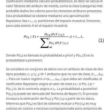
clasificación mediante cálculos probabilísticos, es decir se calcula el
valor faltante del atributo de interés, como la clase (categoría) más
probable dados los valores para los restantes atributos presentes.
Esta probabilidad se obtiene mediante una aproximación
Bayesiana: Sea
c
,...,c
particiones del espacio muestral. Entonces,
1
L
para cada evento X en el espacio muestral,
Donde P(c
) es llamada la probabilidad a priori y P(c
|X) es la
k
k
probabilidad a posteriori.
Se considera un conjunto de datos con un atributo de clase de dos
tipos posibles, c
y c
, y M-1 atributos que no son de clase, X
,...,X
1
2
1
M-
. Para un nuevo registro x=(x
,..., x
) que deba ser clasificado; el
1
1
M-1
clasificador Bayesiano asigna al valor de clase a c
si P(c
|x) >
1
1
P(c
|x), de lo contrario asigna a c
. La probabilidad a posteriori
2
2
P(c
|x) puede ser derivada del Teorema de Bayes (1). El proceso
k
involucra la estimación de P(c
) y P(x|c
) a partir de los datos.
k
k
Mientras que P(c
) es fácil de obtener, evaluar a P(x|c
) es muy
k
k
costoso en cuanto a recursos computacionales para conjuntos de