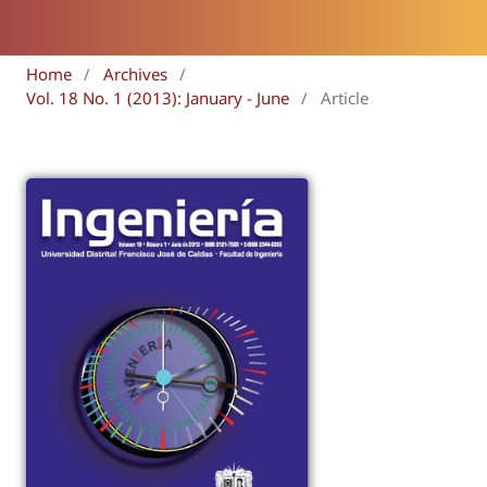
Home
/
Archives
/
Vol. 18 No. 1 (2013): January - June
/
Article