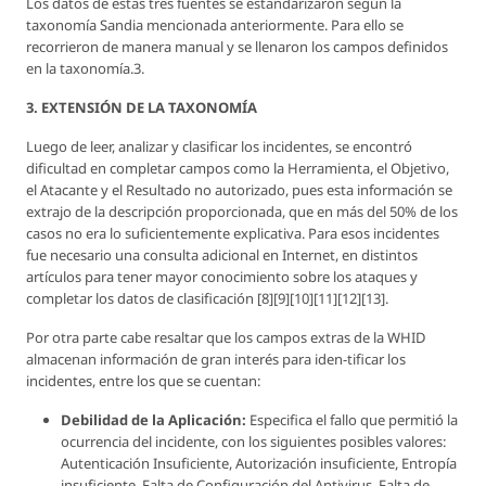
Los datos de estas tres fuentes se estandarizaron según la
taxonomía Sandia mencionada anteriormente. Para ello se
recorrieron de manera manual y se llenaron los campos definidos
en la taxonomía.3.
3. EXTENSIÓN DE LA TAXONOMÍA
Luego de leer, analizar y clasificar los incidentes, se encontró
dificultad en completar campos como la Herramienta, el Objetivo,
el Atacante y el Resultado no autorizado, pues esta información se
extrajo de la descripción proporcionada, que en más del 50% de los
casos no era lo suficientemente explicativa. Para esos incidentes
fue necesario una consulta adicional en Internet, en distintos
artículos para tener mayor conocimiento sobre los ataques y
completar los datos de clasificación [8][9][10][11][12][13].
Por otra parte cabe resaltar que los campos extras de la WHID
almacenan información de gran interés para iden-tificar los
incidentes, entre los que se cuentan:
Debilidad de la Aplicación:
Especifica el fallo que permitió la
ocurrencia del incidente, con los siguientes posibles valores:
Autenticación Insuficiente, Autorización insuficiente, Entropía
insuficiente, Falta de Configuración del Antivirus, Falta de