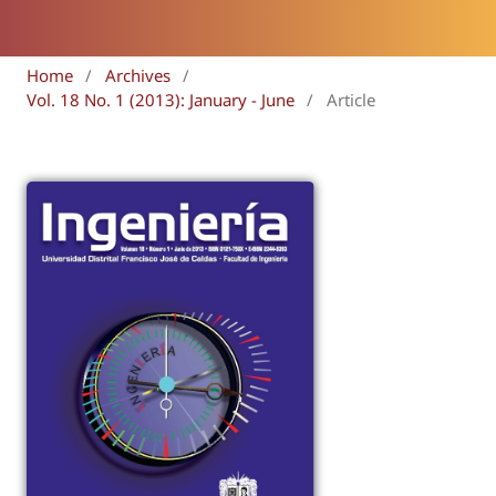
Home
/
Archives
/
Vol. 18 No. 1 (2013): January - June
/
Article