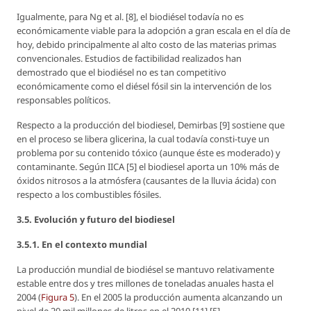
Igualmente, para Ng et al. [8], el biodiésel todavía no es
económicamente viable para la adopción a gran escala en el día de
hoy, debido principalmente al alto costo de las materias primas
convencionales. Estudios de factibilidad realizados han
demostrado que el biodiésel no es tan competitivo
económicamente como el diésel fósil sin la intervención de los
responsables políticos.
Respecto a la producción del biodiesel, Demirbas [9] sostiene que
en el proceso se libera glicerina, la cual todavía consti-tuye un
problema por su contenido tóxico (aunque éste es moderado) y
contaminante. Según IICA [5] el biodiesel aporta un 10% más de
óxidos nitrosos a la atmósfera (causantes de la lluvia ácida) con
respecto a los combustibles fósiles.
3.5. Evolución y futuro del biodiesel
3.5.1. En el contexto mundial
La producción mundial de biodiésel se mantuvo relativamente
estable entre dos y tres millones de toneladas anuales hasta el
2004 (
Figura 5
). En el 2005 la producción aumenta alcanzando un
nivel de 20 mil millones de litros en el 2010 [11] [5].