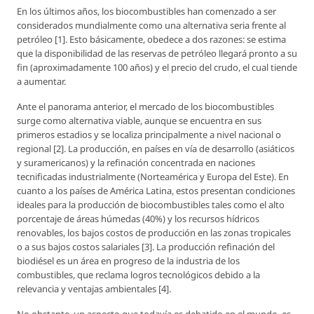
En los últimos años, los biocombustibles han comenzado a ser
considerados mundialmente como una alternativa seria frente al
petróleo [1]. Esto básicamente, obedece a dos razones: se estima
que la disponibilidad de las reservas de petróleo llegará pronto a su
fin (aproximadamente 100 años) y el precio del crudo, el cual tiende
a aumentar.
Ante el panorama anterior, el mercado de los biocombustibles
surge como alternativa viable, aunque se encuentra en sus
primeros estadios y se localiza principalmente a nivel nacional o
regional [2]. La producción, en países en vía de desarrollo (asiáticos
y suramericanos) y la refinación concentrada en naciones
tecnificadas industrialmente (Norteamérica y Europa del Este). En
cuanto a los países de América Latina, estos presentan condiciones
ideales para la producción de biocombustibles tales como el alto
porcentaje de áreas húmedas (40%) y los recursos hídricos
renovables, los bajos costos de producción en las zonas tropicales
o a sus bajos costos salariales [3]. La producción refinación del
biodiésel es un área en progreso de la industria de los
combustibles, que reclama logros tecnológicos debido a la
relevancia y ventajas ambientales [4].
No obstante, un aspecto que todavía es debatido en el mundo, es