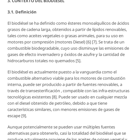
3. CONTEXTO DEL BIODIÉSEL
3.1. Definición
El biodiésel se ha definido como ésteres monoalquílicos de ácidos
grasos de cadena larga, obtenidos a partir de lípidos renovables,
tales como aceites vegetales o grasas animales, para su uso en
motores por compresión (motores Diesel) [6] [7]. Se trata de un
combustible biodegradable, cuyo uso disminuye las emisiones de
gases de efecto invernadero y óxidos de azufre y la cantidad de
hidrocarburos totales no quemados [5].
El biodiésel es actualmente puesto a la vanguardia como el
combustible alternativo viable para los motores de combustión
interna, puede ser producido a partir de fuentes renovables, a
través de transesterificación , compatible con las infra-estructuras
tecnológicas existentes [8]. Puede ser usado en cualquier mezcla
con el diesel obtenido de petróleo, debido a que tiene
características similares, con menores emisiones de gases de
escape [9].
Aunque potencialmente se pueden usar múltiples fuentes
alternativas para obtenerlo, casi la totalidad del biodiésel que se
produce actualmente proviene de los aceites de origen vegetal y,