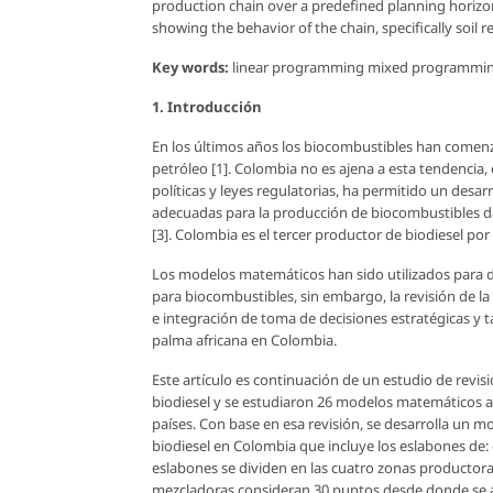
production chain over a predefined planning horizon.
showing the behavior of the chain, specifically soil 
Key words:
linear programming mixed programming,
1. Introducción
En los últimos años los biocombustibles han comenz
petróleo [1]. Colombia no es ajena a esta tendencia,
políticas y leyes regulatorias, ha permitido un desar
adecuadas para la producción de biocombustibles da
[3]. Colombia es el tercer productor de biodiesel por
Los modelos matemáticos han sido utilizados para d
para biocombustibles, sin embargo, la revisión de la
e integración de toma de decisiones estratégicas y tá
palma africana en Colombia.
Este artículo es continuación de un estudio de revisió
biodiesel y se estudiaron 26 modelos matemáticos 
países. Con base en esa revisión, se desarrolla un 
biodiesel en Colombia que incluye los eslabones de: c
eslabones se dividen en las cuatro zonas productora
mezcladoras consideran 30 puntos desde donde se ab