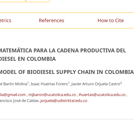
etrics
References
How to Cite
ATEMÁTICA PARA LA CADENA PRODUCTIVA DEL
DIESEL EN COLOMBIA
DEL OF BIODIESEL SUPPLY CHAIN IN COLOMBIA
1
1
2
sé Barón Molina
, Isaac Huertas Forero
, Javier Arturo Orjuela Castro
nda@gmail.com
,
mjbaron@ucatolica.edu.co
,
ihuertas@ucatolica.edu.co
,
rancisco José de Caldas.
jorjuela@udistrittal.edu.co