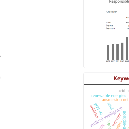
Responsible
s
Keyw
n
acid 
renewable energies
transmission ne
sisal
grid-on
vehicles
artificial intelligence
newton-raphson
network
clusters
n