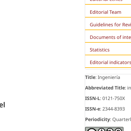
Editorial Team
Guidelines for Re
Documents of inte
Statistics
Editorial indicator
Title
: Ingeniería
Abbreviated Title
: i
ISSN-L
: 0121-750X
el
ISSN-e
: 2344-8393
Periodicity
: Quarter