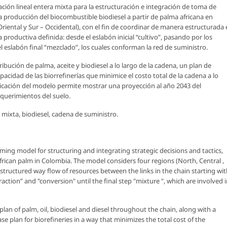
ión lineal entera mixta para la estructuración e integración de toma de
la producción del biocombustible biodiesel a partir de palma africana en
riental y Sur – Occidental), con el fin de coordinar de manera estructurada 
 productiva definida: desde el eslabón inicial “cultivo”, pasando por los
el eslabón final “mezclado”, los cuales conforman la red de suministro.
ibución de palma, aceite y biodiesel a lo largo de la cadena, un plan de
cidad de las biorrefinerías que minimice el costo total de la cadena a lo
licación del modelo permite mostrar una proyección al año 2043 del
querimientos del suelo.
mixta, biodiesel, cadena de suministro.
ing model for structuring and integrating strategic decisions and tactics,
African palm in Colombia. The model considers four regions (North, Central ,
 structured way flow of resources between the links in the chain starting wi
ction” and "conversion" until the final step "mixture ", which are involved 
plan of palm, oil, biodiesel and diesel throughout the chain, along with a
e plan for biorefineries in a way that minimizes the total cost of the