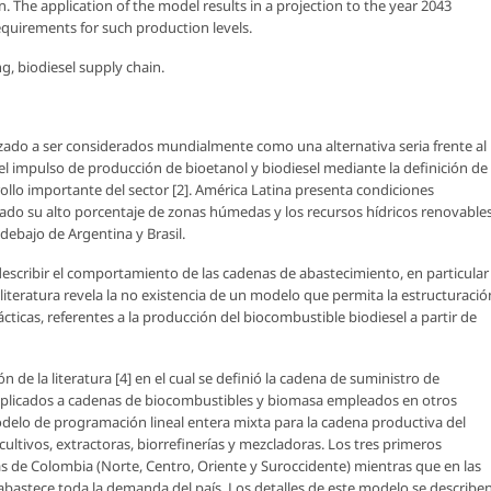
 The application of the model results in a projection to the year 2043
requirements for such production levels.
 biodiesel supply chain.
ado a ser considerados mundialmente como una alternativa seria frente al
 el impulso de producción de bioetanol y biodiesel mediante la definición de
rollo importante del sector [2]. América Latina presenta condiciones
do su alto porcentaje de zonas húmedas y los recursos hídricos renovable
 debajo de Argentina y Brasil.
escribir el comportamiento de las cadenas de abastecimiento, en particular
 literatura revela la no existencia de un modelo que permita la estructuració
cticas, referentes a la producción del biocombustible biodiesel a partir de
n de la literatura [4] en el cual se definió la cadena de suministro de
aplicados a cadenas de biocombustibles y biomasa empleados en otros
modelo de programación lineal entera mixta para la cadena productiva del
ultivos, extractoras, biorrefinerías y mezcladoras. Los tres primeros
s de Colombia (Norte, Centro, Oriente y Suroccidente) mientras que en las
astece toda la demanda del país. Los detalles de este modelo se describe