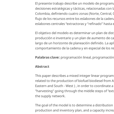
El presente trabajo describe un modelo de programac
decisiones estratégicas y tácticas, relacionadas con 
Colombia, definiendo cuatro zonas (Norte, Central, O
flujo de los recursos entre los eslabones de la cadena
eslabones centrales “extractoras y “refinado” hasta 
El objetivo del modelo es determinar un plan de distr
producción e inventario y un plan de aumento de capa
largo de un horizonte de planeación definido. La ap
comportamiento de la cadena y en especial de los re
Palabras clave:
programación lineal, programación 
Abstract
This paper describes a mixed integer linear programm
related to the production of biofuel biodiesel from 
Eastern and South - West ) , in order to coordinate a
"harvesting" going through the middle steps of "extra
the supply network.
The goal of the model is to determine a distribution 
production and inventory plan, and a capacity increas