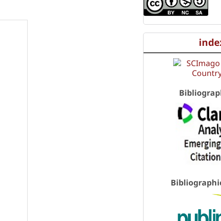
inde
Bibliograp
Bibliographi