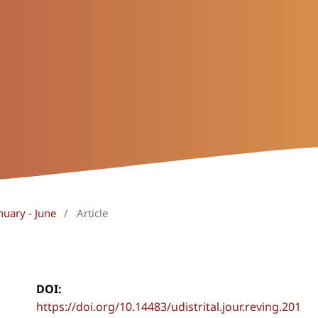
nuary - June
/
Article
DOI:
https://doi.org/10.14483/udistrital.jour.reving.201