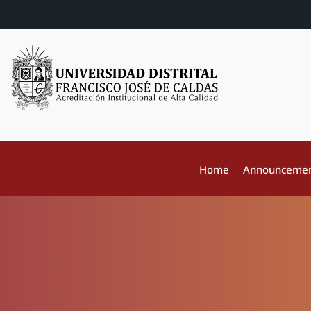
Home
Announceme