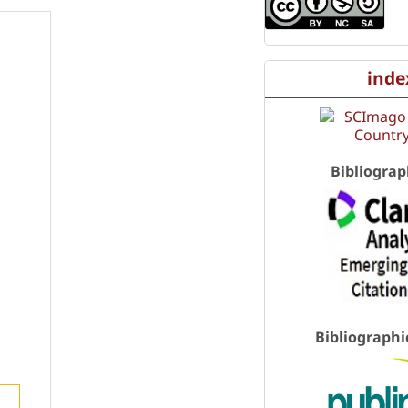
inde
Bibliograp
Bibliographi