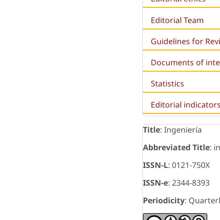
Editorial Team
Guidelines for Re
Documents of inte
Statistics
Editorial indicator
Title
: Ingeniería
Abbreviated Title
: i
ISSN-L
: 0121-750X
ISSN-e
: 2344-8393
Periodicity
: Quarter