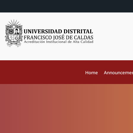
Home
Announceme