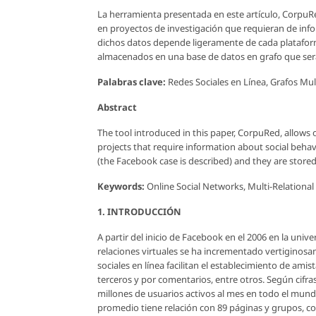
La herramienta presentada en este artículo, CorpuRe
en proyectos de investigación que requieran de inf
dichos datos depende ligeramente de cada plataform
almacenados en una base de datos en grafo que será 
Palabras clave:
Redes Sociales en Línea, Grafos Mult
Abstract
The tool introduced in this paper, CorpuRed, allows 
projects that require information about social behav
(the Facebook case is described) and they are stored
Keywords:
Online Social Networks, Multi-Relational
1. INTRODUCCIÓN
A partir del inicio de Facebook en el 2006 en la univ
relaciones virtuales se ha incrementado vertiginosame
sociales en línea facilitan el establecimiento de ami
terceros y por comentarios, entre otros. Según cifras
millones de usuarios activos al mes en todo el mundo
promedio tiene relación con 89 páginas y grupos, co