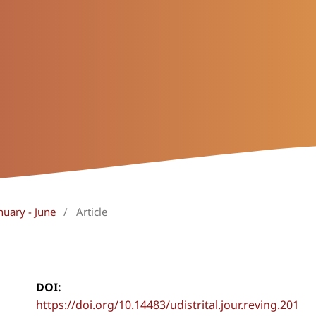
nuary - June
/
Article
DOI:
https://doi.org/10.14483/udistrital.jour.reving.201