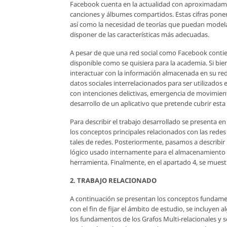
Facebook cuenta en la actualidad con aproximadamen
canciones y álbumes compartidos. Estas cifras ponen
así como la necesidad de teorías que puedan modelar 
disponer de las características más adecuadas.
A pesar de que una red social como Facebook contien
disponible como se quisiera para la academia. Si bie
interactuar con la información almacenada en su re
datos sociales interrelacionados para ser utilizados
con intenciones delictivas, emergencia de movimientos
desarrollo de un aplicativo que pretende cubrir esta 
Para describir el trabajo desarrollado se presenta e
los conceptos principales relacionados con las redes
tales de redes. Posteriormente, pasamos a describir l
lógico usado internamente para el almacenamiento y
herramienta. Finalmente, en el apartado 4, se muestr
2. TRABAJO RELACIONADO
A continuación se presentan los conceptos fundament
con el fin de fijar el ámbito de estudio, se incluyen 
los fundamentos de los Grafos Multi-relacionales y 