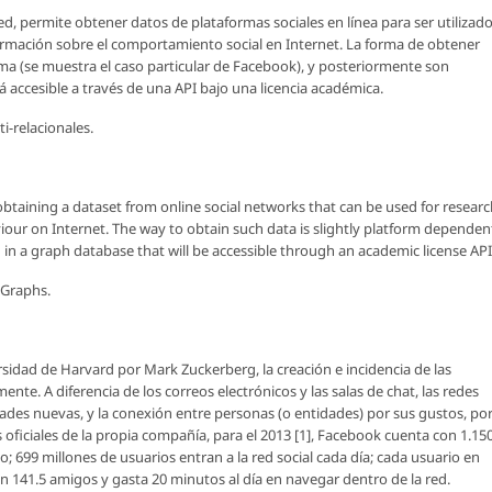
d, permite obtener datos de plataformas sociales en línea para ser utilizad
ormación sobre el comportamiento social en Internet. La forma de obtener
a (se muestra el caso particular de Facebook), y posteriormente son
accesible a través de una API bajo una licencia académica.
i-relacionales.
obtaining a dataset from online social networks that can be used for resear
iour on Internet. The way to obtain such data is slightly platform dependen
 in a graph database that will be accessible through an academic license API
 Graphs.
ersidad de Harvard por Mark Zuckerberg, la creación e incidencia de las
nte. A diferencia de los correos electrónicos y las salas de chat, las redes
stades nuevas, y la conexión entre personas (o entidades) por sus gustos, po
 oficiales de la propia compañía, para el 2013 [1], Facebook cuenta con 1.15
; 699 millones de usuarios entran a la red social cada día; cada usuario en
n 141.5 amigos y gasta 20 minutos al día en navegar dentro de la red.