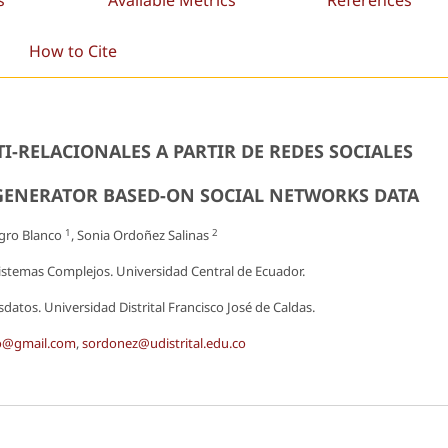
s
Available Metrics
References
How to Cite
-RELACIONALES A PARTIR DE REDES SOCIALES
GENERATOR BASED-ON SOCIAL NETWORKS DATA
1
2
gro Blanco
, Sonia Ordoñez Salinas
temas Complejos. Universidad Central de Ecuador.
atos. Universidad Distrital Francisco José de Caldas.
o@gmail.com
,
sordonez@udistrital.edu.co