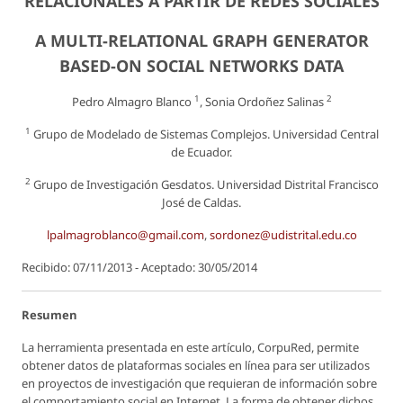
RELACIONALES A PARTIR DE REDES SOCIALES
A MULTI-RELATIONAL GRAPH GENERATOR
BASED-ON SOCIAL NETWORKS DATA
1
2
Pedro Almagro Blanco
, Sonia Ordoñez Salinas
1
Grupo de Modelado de Sistemas Complejos. Universidad Central
de Ecuador.
2
Grupo de Investigación Gesdatos. Universidad Distrital Francisco
José de Caldas.
lpalmagroblanco@gmail.com
,
sordonez@udistrital.edu.co
Recibido: 07/11/2013 - Aceptado: 30/05/2014
Resumen
La herramienta presentada en este artículo, CorpuRed, permite
obtener datos de plataformas sociales en línea para ser utilizados
en proyectos de investigación que requieran de información sobre
el comportamiento social en Internet. La forma de obtener dichos